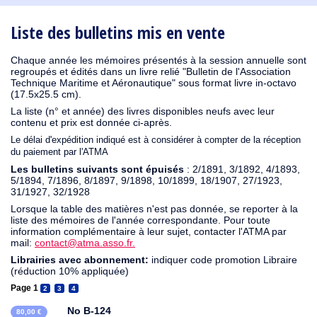
1910
1909
1908
1906
1905
1904
1903
1902
1901
1900
1895
1890
Liste des bulletins mis en vente
Chaque année les mémoires présentés à la session annuelle sont
regroupés et édités dans un livre relié "Bulletin de l'Association
Technique Maritime et Aéronautique" sous format livre in-octavo
(17.5x25.5 cm).
La liste (n° et année) des livres disponibles neufs avec leur
contenu et prix est donnée ci-après.
Le délai d'expédition indiqué est à considérer à compter de la réception
du paiement par l'ATMA
Les bulletins suivants sont épuisés
: 2/1891, 3/1892, 4/1893,
5/1894, 7/1896, 8/1897, 9/1898, 10/1899, 18/1907, 27/1923,
31/1927, 32/1928
Lorsque la table des matières n'est pas donnée, se reporter à la
liste des mémoires de l'année correspondante. Pour toute
information complémentaire à leur sujet, contacter l'ATMA par
mail:
contact@atma.asso.fr.
Librairies avec abonnement:
indiquer code promotion Libraire
(réduction 10% appliquée)
Page 1
2
3
4
No B-124
80,00 €