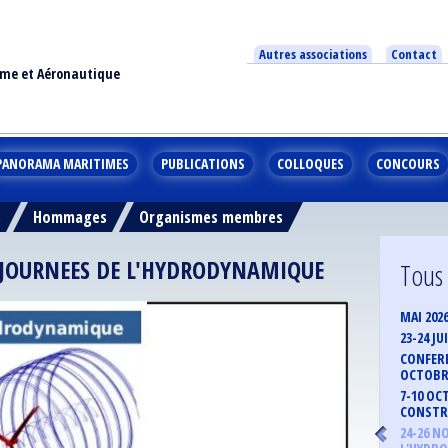
Autres associations
Contact
ime et Aéronautique
PANORAMA MARITIMES
PUBLICATIONS
COLLOQUES
CONCOURS
s
Hommages
Organismes membres
 JOURNEES DE L'HYDRODYNAMIQUE
Tous
MAI 202
23-24 J
CONFERE
OCTOBRE
7-10 OC
CONSTR
24-26 N