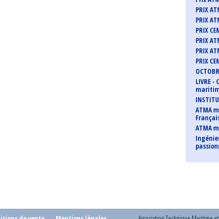
PRIX AT
PRIX AT
PRIX CE
PRIX AT
PRIX AT
PRIX CE
OCTOBRE
LIVRE -
maritim
INSTITU
ATMA me
Françai
ATMA m
Ingénie
passio
itions de vente
Mentions légales
Association Technique Maritime e