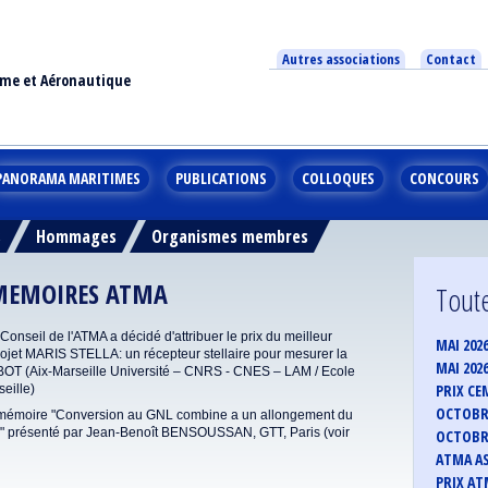
Autres associations
Contact
ime et Aéronautique
PANORAMA MARITIMES
PUBLICATIONS
COLLOQUES
CONCOURS
s
Hommages
Organismes membres
 MEMOIRES ATMA
Toute
nseil de l'ATMA a décidé d'attribuer le prix du meilleur
MAI 202
jet MARIS STELLA: un récepteur stellaire pour mesurer la
MAI 202
RBOT (Aix-Marseille Université – CNRS - CNES – LAM / Ecole
PRIX CE
eille)
OCTOBRE
 le mémoire "Conversion au GNL combine a un allongement du
rs" présenté par Jean-Benoît BENSOUSSAN, GTT, Paris (voir
OCTOBRE
ATMA AS
PRIX ATM