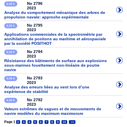
No 2796
6,00 €
2023
Analyse du comportement mécanique des arbres de
propulsion navale: approche expérimentale
No 2795
6,00 €
2023
Applications commerciales de la spectrométrie par
annihilation de positons au maritime et aérospaciale
par la société POSITHOT
No 2794
6,00 €
2023
Résistance des bâtiments de surface aux explosions
sous-marines fouettement non-linéaire de poutre
navire
No 2793
6,00 €
2023
Analyse des erreurs liées au vent lors d’une
expérience de stabilité
No 2792
6,00 €
2023
Valeurs extrêmes de vagues et de mouvements de
navire modèles du maximum maximorum
Page 1
2
3
4
5
6
7
8
9
10
>>