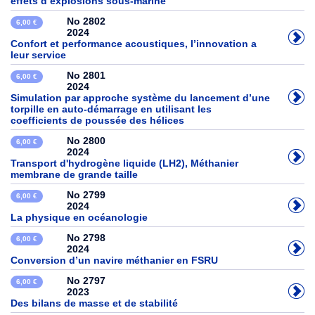
effets d’explosions sous-marine
No 2802
6,00 €
2024
Confort et performance acoustiques, l’innovation a
leur service
No 2801
6,00 €
2024
Simulation par approche système du lancement d’une
torpille en auto-démarrage en utilisant les
coefficients de poussée des hélices
No 2800
6,00 €
2024
Transport d'hydrogène liquide (LH2), Méthanier
membrane de grande taille
No 2799
6,00 €
2024
La physique en océanologie
No 2798
6,00 €
2024
Conversion d’un navire méthanier en FSRU
No 2797
6,00 €
2023
Des bilans de masse et de stabilité