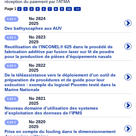
réception du paiement par l'ATMA
Page 1
2
3
4
5
6
7
8
9
10
>>
No 2824
6,00 €
2025
Des bathyscaphes aux AUV
No 2823
6,00 €
2025
Reutilisation de l’INCONEL® 625 dans le procédé de
fabrication additive par fusion laser sur lit de poudre
pour la production de pièces d’équipements navals
No 2822
6,00 €
2025
De la téléassistance vers le déploiement d’un outil de
préparation de procédures et de guide pour leur
exécution : exemple du logiciel Picomto testé dans la
Marine Nationale
No 2821
6,00 €
2025
Nouveau domaine d’utilisation des systemes
d’exploitation des donnees de l’IPMS
No 2820
6,00 €
2025
Prise en compte du fouling dans le dimensionnement