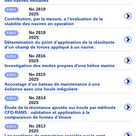
des navires militaires
No 2819
6,00 €
2025
Contribution, par la mesure, a l’evaluation de la
stabilite des navires en operation
No 2818
6,00 €
2025
Détermination du point d’application de la résultante
d’un champ de forces appliqué à un navire.
No 2816
6,00 €
2025
Investigation des modes propres d'une hélice marine
No 2815
6,00 €
2025
Accostage d’un bateau de maintenance à une
éolienne avec une houle irréguliere
No 2814
6,00 €
2025
Étude de la résistance ajoutée sur houle par méthode
CFD-RANS : validation et application à la
comparaison de formes d’étrave
No 2813
6,00 €
2025
Les systèmes de propulsion assistée par le vent