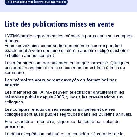
Téléchargement (réservé aux membres)
1913
1912
1911
1910
1909
1908
1907
1906
1905
1904
1903
1902
1901
1900
1899
1898
1897
1896
1895
1894
1893
1892
1891
1890
Liste des publications mises en vente
L'ATMA publie séparément les mémoires parus dans ses comptes
rendus.
Vous pouvez ainsi commander des mémoires correspondant
exactement à votre domaine d'intérêt sans être obligé d'acheter
le bulletin annuel complet.
Les mémoires sont normalement en langue française. Quelques
uns sont en anglais et dans ce cas mention est faite à la fin du
sommaire.
Les mémoires vous seront envoyés en format pdf par
courriel.
Les membres de l'ATMA peuvent télécharger gratuitement les
mémoires publiés depuis 2005, y inclus les présentations aux
colloques.
Les comptes rendus de ses sessions annuelles et de ses
colloques sont aussi publiés regroupés dans les Bulletins annuels.
Pour acheter un mémoire, cliquer sur la flèche pour plus de
précisions.
Le délai d'expédition indiqué est à considérer à compter de la