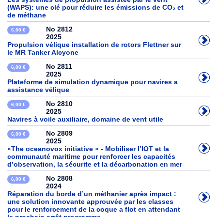
(WAPS): une clé pour réduire les émissions de CO₂ et
de méthane
No 2812
6,00 €
2025
Propulsion vélique installation de rotors Flettner sur
le MR Tanker Alcyone
No 2811
6,00 €
2025
Plateforme de simulation dynamique pour navires a
assistance vélique
No 2810
6,00 €
2025
Navires à voile auxiliaire, domaine de vent utile
No 2809
6,00 €
2025
«The oceanovox initiative » - Mobiliser l’IOT et la
communauté maritime pour renforcer les capacités
d’observation, la sécurite et la décarbonation en mer
No 2808
6,00 €
2024
Réparation du borde d’un méthanier après impact :
une solution innovante approuvée par les classes
pour le renforcement de la coque a flot en attendant