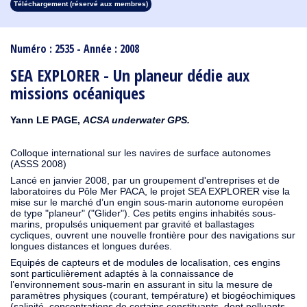
Téléchargement (réservé aux membres)
1913
1912
1911
1910
1909
1908
1907
1906
1905
1904
1903
1902
1901
1900
1899
1898
1897
1896
1895
1894
1893
1892
1891
1890
Numéro : 2535 - Année : 2008
SEA EXPLORER - Un planeur dédie aux
missions océaniques
Yann LE PAGE,
ACSA underwater GPS.
Colloque international sur les navires de surface autonomes
(ASSS 2008)
Lancé en janvier 2008, par un groupement d'entreprises et de
laboratoires du Pôle Mer PACA, le projet SEA EXPLORER vise la
mise sur le marché d’un engin sous-marin autonome européen
de type "planeur" ("Glider"). Ces petits engins inhabités sous-
marins, propulsés uniquement par gravité et ballastages
cycliques, ouvrent une nouvelle frontière pour des navigations sur
longues distances et longues durées.
Equipés de capteurs et de modules de localisation, ces engins
sont particulièrement adaptés à la connaissance de
l’environnement sous-marin en assurant in situ la mesure de
paramètres physiques (courant, température) et biogéochimiques
(salinité, concentrations de certains constituants, dont polluants,