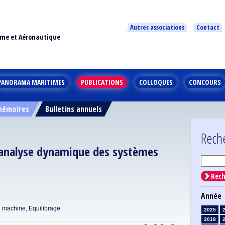
Autres associations
Contact
ime et Aéronautique
PANORAMA MARITIMES
PUBLICATIONS
COLLOQUES
CONCOURS
 mémoires
Bulletins annuels
Rech
l'analyse dynamique des systèmes
Rech
Année
e machine, Equilibrage
2025
2018