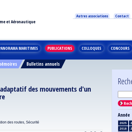
Autres associations
Contact
ime et Aéronautique
PANORAMA MARITIMES
PUBLICATIONS
COLLOQUES
CONCOURS
 mémoires
Bulletins annuels
Rech
e adaptatif des mouvements d'un
re
Rech
Année
ion des routes, Sécurité
2025
2018