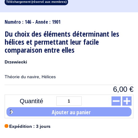
Téléchargement (réservé aux membres)
1913
1912
1911
1910
1909
1908
1907
1906
1905
1904
1903
1902
1901
1900
1899
1898
1897
1896
1895
1894
1893
1892
1891
1890
Numéro : 146 - Année : 1901
Du choix des éléments déterminant les
hélices et permettant leur facile
comparaison entre elles
Drzewiecki
Théorie du navire, Hélices
6,00
€
Quantité
Ajouter au panier
Expédition : 3 jours