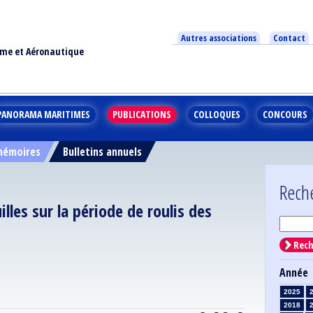
Autres associations
Contact
ime et Aéronautique
PANORAMA MARITIMES
PUBLICATIONS
COLLOQUES
CONCOURS
 mémoires
Bulletins annuels
Rech
illes sur la période de roulis des
Rech
Année
2025
2018