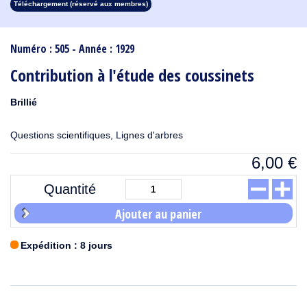
Téléchargement (réservé aux membres)
1913
1912
1911
1910
1909
1908
1907
1906
1905
1904
1903
1902
1901
1900
1899
1898
1897
1896
1895
1894
1893
1892
1891
1890
Numéro : 505 - Année : 1929
Contribution à l'étude des coussinets
Brillié
Questions scientifiques, Lignes d'arbres
6,00
€
Quantité
Ajouter au panier
Expédition : 8 jours