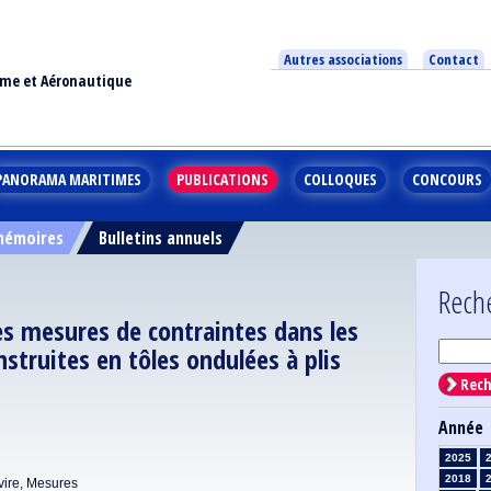
Autres associations
Contact
ime et Aéronautique
PANORAMA MARITIMES
PUBLICATIONS
COLLOQUES
CONCOURS
 mémoires
Bulletins annuels
Rech
s mesures de contraintes dans les
nstruites en tôles ondulées à plis
Rech
Année
2025
2018
vire, Mesures