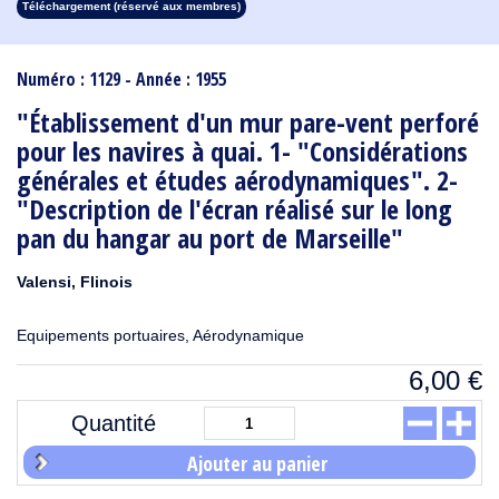
Téléchargement (réservé aux membres)
1913
1912
1911
1910
1909
1908
1907
1906
1905
1904
1903
1902
1901
1900
1899
1898
1897
1896
1895
1894
1893
1892
1891
1890
Numéro : 1129 - Année : 1955
"Établissement d'un mur pare-vent perforé
pour les navires à quai. 1- "Considérations
générales et études aérodynamiques". 2-
"Description de l'écran réalisé sur le long
pan du hangar au port de Marseille"
Valensi, Flinois
Equipements portuaires, Aérodynamique
6,00
€
Quantité
Ajouter au panier