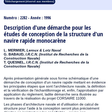
Téléchargement (réservé aux membres)
1913
1912
1911
1910
1909
1908
1907
1906
1905
1904
1903
1902
1901
1900
1899
1898
1897
1896
1895
1894
1893
1892
1891
1890
Numéro : 2282 - Année : 1996
Description d'une démarche pour les
études de conception de la structure d'un
navire rapide monocarène
L. MERMIER,
Leroux & Lotz Naval
G. BABAUD,
I.R.C.N. (Institut de Recherches de la
Construction Navale)
T. QUESNEL,
I.R.C.N. (Institut de Recherches de la
Construction Navale)
Après présentation générale sous forme schématique d'une
démarche de conception d'un navire rapide mettant en évidence
les principales étapes que sont l'architecture navale, la définition
et la vérification de l'échantillonnage et, enfin, l'approbation par
application du règlement, ladite démarche sera illustrée au
travers de la réalisation du projet CORSAIRE 11000.
Les phases d'architecture navale et d'utilisation de calcul de
structure pour l'aide à la conception seront plus précisément