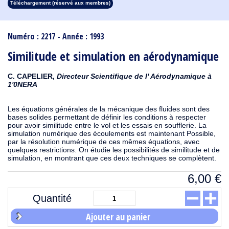
Téléchargement (réservé aux membres)
1913
1912
1911
1910
1909
1908
1907
1906
1905
1904
1903
1902
1901
1900
1899
1898
1897
1896
1895
1894
1893
1892
1891
1890
Numéro : 2217 - Année : 1993
Similitude et simulation en aérodynamique
C. CAPELIER,
Directeur Scientifique de l' Aérodynamique à
1'0NERA
Les équations générales de la mécanique des fluides sont des
bases solides permettant de définir les conditions à respecter
pour avoir similitude entre le vol et les essais en soufflerie. La
simulation numérique des écoulements est maintenant Possible,
par la résolution numérique de ces mêmes équations, avec
quelques restrictions. On étudie les possibilités de similitude et de
simulation, en montrant que ces deux techniques se complètent.
6,00
€
Quantité
Ajouter au panier