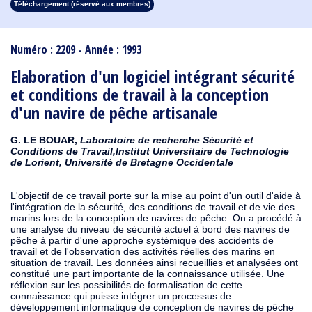
Téléchargement (réservé aux membres)
1913
1912
1911
1910
1909
1908
1907
1906
1905
1904
1903
1902
1901
1900
1899
1898
1897
1896
1895
1894
1893
1892
1891
1890
Numéro : 2209 - Année : 1993
Elaboration d'un logiciel intégrant sécurité
et conditions de travail à la conception
d'un navire de pêche artisanale
G. LE BOUAR,
Laboratoire de recherche Sécurité et
Conditions de Travail,Institut Universitaire de Technologie
de Lorient, Université de Bretagne Occidentale
L'objectif de ce travail porte sur la mise au point d'un outil d'aide à
l'intégration de la sécurité, des conditions de travail et de vie des
marins lors de la conception de navires de pêche. On a procédé à
une analyse du niveau de sécurité actuel à bord des navires de
pêche à partir d'une approche systémique des accidents de
travail et de l'observation des activités réelles des marins en
situation de travail. Les données ainsi recueillies et analysées ont
constitué une part importante de la connaissance utilisée. Une
réflexion sur les possibilités de formalisation de cette
connaissance qui puisse intégrer un processus de
développement informatique de conception de navires de pêche