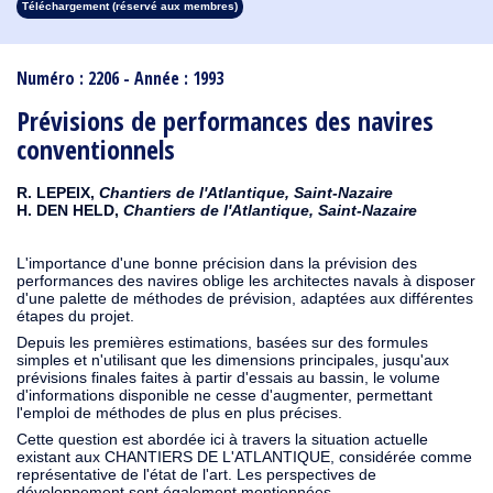
Téléchargement (réservé aux membres)
1913
1912
1911
1910
1909
1908
1907
1906
1905
1904
1903
1902
1901
1900
1899
1898
1897
1896
1895
1894
1893
1892
1891
1890
Numéro : 2206 - Année : 1993
Prévisions de performances des navires
conventionnels
R. LEPEIX,
Chantiers de l'Atlantique, Saint-Nazaire
H. DEN HELD,
Chantiers de l'Atlantique, Saint-Nazaire
L'importance d'une bonne précision dans la prévision des
performances des navires oblige les architectes navals à disposer
d'une palette de méthodes de prévision, adaptées aux différentes
étapes du projet.
Depuis les premières estimations, basées sur des formules
simples et n'utilisant que les dimensions principales, jusqu'aux
prévisions finales faites à partir d'essais au bassin, le volume
d'informations disponible ne cesse d'augmenter, permettant
l'emploi de méthodes de plus en plus précises.
Cette question est abordée ici à travers la situation actuelle
existant aux CHANTIERS DE L'ATLANTIQUE, considérée comme
représentative de l'état de l'art. Les perspectives de
développement sont également mentionnées.