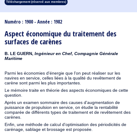
Téléchargement (réservé aux membres)
1913
1912
1911
1910
1909
1908
1907
1906
1905
1904
1903
1902
1901
1900
1899
1898
1897
1896
1895
1894
1893
1892
1891
1890
Numéro : 1900 - Année : 1982
Aspect économique du traitement des
surfaces de carènes
B. LE GUERN,
Ingénieur en Chef, Compagnie Générale
Maritime
Parmi les économies d'énergie que l'on peut réaliser sur les
navires en service, celles liées à la qualité du revêtement de
carène sont parmi les plus importantes.
Le mémoire traite en théorie des aspects économiques de cette
question.
Après un examen sommaire des causes d'augmentation de
puissance de propulsion en service, on étudie la rentabilité
comparée de différents types de traitement et de revêtement des
carènes.
Enfin, une méthode de calcul d'optimisation des périodicités de
carénage, sablage et brossage est proposée.