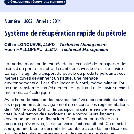
Téléchargement (réservé aux membres)
1913
1912
1911
1910
1909
1908
1907
1906
1905
1904
1903
1902
1901
1900
1899
1898
1897
1896
1895
1894
1893
1892
1891
1890
Numéro : 2605 - Année : 2011
Système de récupération rapide du pétrole
Gilles LONGUEVE,
JLMD – Technical Management
Roch HALLOPEAU,
JLMD – Technical Management
La marine marchande est née de la nécessité de transporter des
biens d’un port à un autre, faisant des cuves le cœur du navire.
Lorsqu’il s’agit du transport de pétrole ou produits polluants, ces
mêmes cuves deviennent un risque, une menace
environnementale. Lors d’un incident à bord, même mineur, l’or
noir se transforme immédiatement en polluant et le navire devient
une menace écologique.
Avec la modernisation des navires, les évolutions architecturales,
les équipements de navigation et de sécurité, les réglementations
de l’IMO, le code ISM …, le transport maritime semble tendre
vers la prévention des accidents, et a fortiori leurs impacts
environnementaux et financiers. Cependant, au-delà de ces
mesures préventives, le risque zéro n’est pas atteint. Ce constat
souligne une brèche qui doit être comblée avec des modifications
structurelles, des équipements ou des services rentrant en