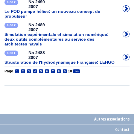
No 2490
6,00 €
2007
Le POD pompe-hélice: un nouveau concept de
propulseur
No 2489
6,00 €
2007
Simulation expérimentale et simulation numérique:
deux outils complémentaires au service des
architectes navals
No 2488
6,00 €
2007
Structuration de l'hydrodynamique Française: LEHGO
Page
10
1
2
3
4
5
6
7
8
9
>>
Autres associations
Contact