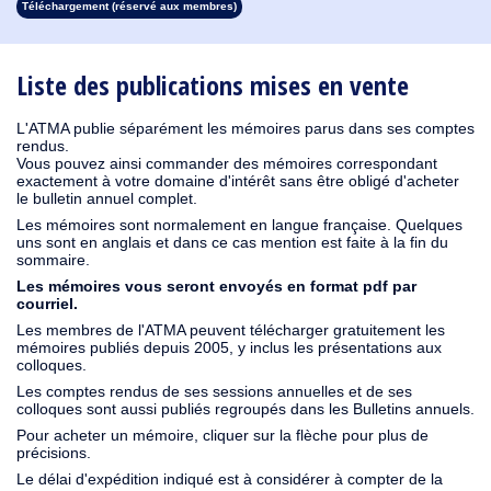
Téléchargement (réservé aux membres)
1913
1912
1911
1910
1909
1908
1907
1906
1905
1904
1903
1902
1901
1900
1899
1898
1897
1896
1895
1894
1893
1892
1891
1890
Liste des publications mises en vente
L'ATMA publie séparément les mémoires parus dans ses comptes
rendus.
Vous pouvez ainsi commander des mémoires correspondant
exactement à votre domaine d'intérêt sans être obligé d'acheter
le bulletin annuel complet.
Les mémoires sont normalement en langue française. Quelques
uns sont en anglais et dans ce cas mention est faite à la fin du
sommaire.
Les mémoires vous seront envoyés en format pdf par
courriel.
Les membres de l'ATMA peuvent télécharger gratuitement les
mémoires publiés depuis 2005, y inclus les présentations aux
colloques.
Les comptes rendus de ses sessions annuelles et de ses
colloques sont aussi publiés regroupés dans les Bulletins annuels.
Pour acheter un mémoire, cliquer sur la flèche pour plus de
précisions.
Le délai d'expédition indiqué est à considérer à compter de la