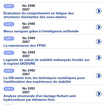
No 2496
6,00 €
2007
Évaluation du comportement en fatigue des
structures résistantes des sous-marins
No 2495
6,00 €
2007
Mieux naviguer grâce à l'intelligence artificielle
No 2494
6,00 €
2007
La maintenance des FPSO
No 2493
6,00 €
2007
Logiciels de calcul de stabilité embarqués fondés sur
le logiciel DIODORE
No 2492
6,00 €
2007
Le GM-meter test, les techniques numériques pour
l'amélioration des expériences de stabilité
No 2491
6,00 €
2007
Analyse structurale d'un barrage flottant anti-
hydrocarbure par éléments-finis