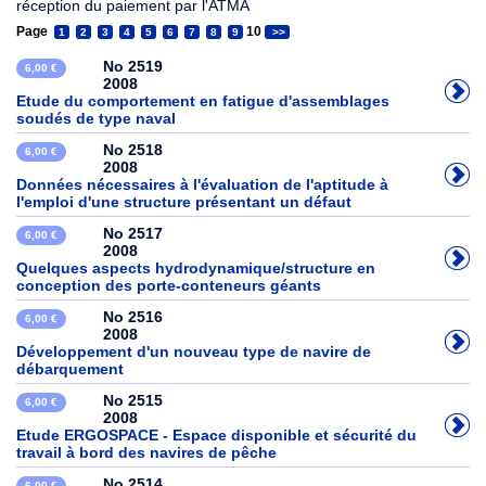
réception du paiement par l'ATMA
Page
10
1
2
3
4
5
6
7
8
9
>>
No 2519
6,00 €
2008
Etude du comportement en fatigue d'assemblages
soudés de type naval
No 2518
6,00 €
2008
Données nécessaires à l'évaluation de l'aptitude à
l'emploi d'une structure présentant un défaut
No 2517
6,00 €
2008
Quelques aspects hydrodynamique/structure en
conception des porte-conteneurs géants
No 2516
6,00 €
2008
Développement d'un nouveau type de navire de
débarquement
No 2515
6,00 €
2008
Etude ERGOSPACE - Espace disponible et sécurité du
travail à bord des navires de pêche
No 2514
6,00 €