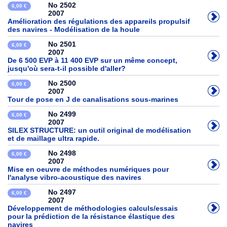
No 2502
6,00 €
2007
Amélioration des régulations des appareils propulsif
des navires - Modélisation de la houle
No 2501
6,00 €
2007
De 6 500 EVP à 11 400 EVP sur un même concept,
jusqu'où sera-t-il possible d'aller?
No 2500
6,00 €
2007
Tour de pose en J de canalisations sous-marines
No 2499
6,00 €
2007
SILEX STRUCTURE: un outil original de modélisation
et de maillage ultra rapide.
No 2498
6,00 €
2007
Mise en oeuvre de méthodes numériques pour
l'analyse vibro-acoustique des navires
No 2497
6,00 €
2007
Développement de méthodologies calculs/essais
pour la prédiction de la résistance élastique des
navires