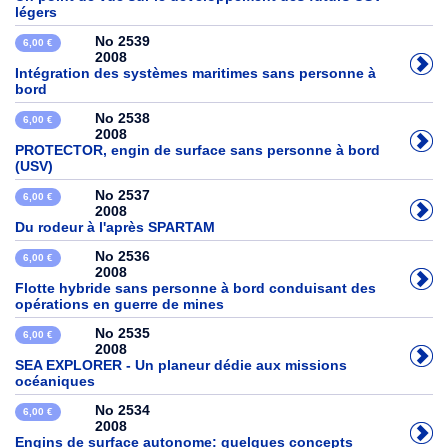
légers
No 2539
6,00 €
2008
Intégration des systèmes maritimes sans personne à
bord
No 2538
6,00 €
2008
PROTECTOR, engin de surface sans personne à bord
(USV)
No 2537
6,00 €
2008
Du rodeur à l'après SPARTAM
No 2536
6,00 €
2008
Flotte hybride sans personne à bord conduisant des
opérations en guerre de mines
No 2535
6,00 €
2008
SEA EXPLORER - Un planeur dédie aux missions
océaniques
No 2534
6,00 €
2008
Engins de surface autonome: quelques concepts