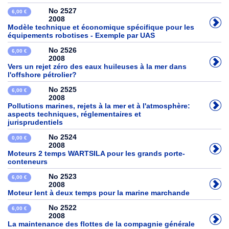
No 2527
6,00 €
2008
Modèle technique et économique spécifique pour les
équipements robotises - Exemple par UAS
No 2526
6,00 €
2008
Vers un rejet zéro des eaux huileuses à la mer dans
l'offshore pétrolier?
No 2525
6,00 €
2008
Pollutions marines, rejets à la mer et à l'atmosphère:
aspects techniques, réglementaires et
jurisprudentiels
No 2524
0,00 €
2008
Moteurs 2 temps WARTSILA pour les grands porte-
conteneurs
No 2523
6,00 €
2008
Moteur lent à deux temps pour la marine marchande
No 2522
6,00 €
2008
La maintenance des flottes de la compagnie générale