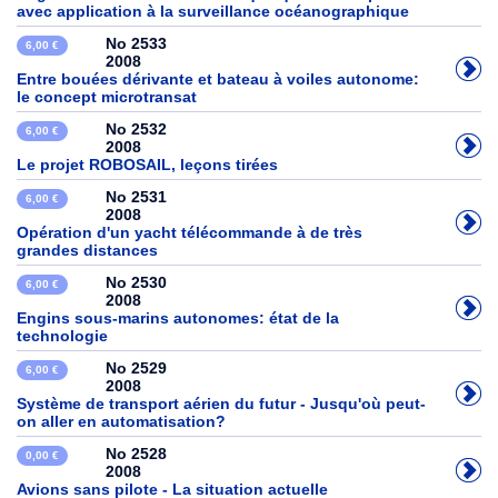
avec application à la surveillance océanographique
No 2533
6,00 €
2008
Entre bouées dérivante et bateau à voiles autonome:
le concept microtransat
No 2532
6,00 €
2008
Le projet ROBOSAIL, leçons tirées
No 2531
6,00 €
2008
Opération d'un yacht télécommande à de très
grandes distances
No 2530
6,00 €
2008
Engins sous-marins autonomes: état de la
technologie
No 2529
6,00 €
2008
Système de transport aérien du futur - Jusqu'où peut-
on aller en automatisation?
No 2528
0,00 €
2008
Avions sans pilote - La situation actuelle