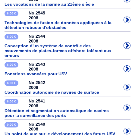
Les vocations de la marine au 21ème siècle
No 2545
6,00 €
2008
Technologies de fusion de données appliquées à la
détection robuste d'obstacles
No 2544
6,00 €
2008
Conception d'un système de contrôle des
mouvements de plates-formes offshore tolérant aux
erreurs
No 2543
6,00 €
2008
Fonctions avancées pour USV
No 2542
6,00 €
2008
Coordination autonome de navires de surface
No 2541
6,00 €
2008
Détection et segmentation automatique de navires
pour la surveillance des ports
No 2540
0,00 €
2008
Un point de vue sur le développement des futurs USV