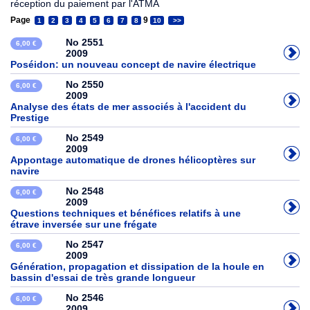
réception du paiement par l'ATMA
Page
9
1
2
3
4
5
6
7
8
10
>>
No 2551
6,00 €
2009
Poséidon: un nouveau concept de navire électrique
No 2550
6,00 €
2009
Analyse des états de mer associés à l'accident du
Prestige
No 2549
6,00 €
2009
Appontage automatique de drones hélicoptères sur
navire
No 2548
6,00 €
2009
Questions techniques et bénéfices relatifs à une
étrave inversée sur une frégate
No 2547
6,00 €
2009
Génération, propagation et dissipation de la houle en
bassin d'essai de très grande longueur
No 2546
6,00 €
2009