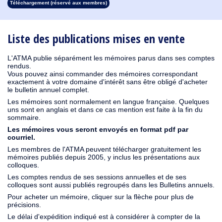
Téléchargement (réservé aux membres)
1913
1912
1911
1910
1909
1908
1907
1906
1905
1904
1903
1902
1901
1900
1899
1898
1897
1896
1895
1894
1893
1892
1891
1890
Liste des publications mises en vente
L'ATMA publie séparément les mémoires parus dans ses comptes
rendus.
Vous pouvez ainsi commander des mémoires correspondant
exactement à votre domaine d'intérêt sans être obligé d'acheter
le bulletin annuel complet.
Les mémoires sont normalement en langue française. Quelques
uns sont en anglais et dans ce cas mention est faite à la fin du
sommaire.
Les mémoires vous seront envoyés en format pdf par
courriel.
Les membres de l'ATMA peuvent télécharger gratuitement les
mémoires publiés depuis 2005, y inclus les présentations aux
colloques.
Les comptes rendus de ses sessions annuelles et de ses
colloques sont aussi publiés regroupés dans les Bulletins annuels.
Pour acheter un mémoire, cliquer sur la flèche pour plus de
précisions.
Le délai d'expédition indiqué est à considérer à compter de la