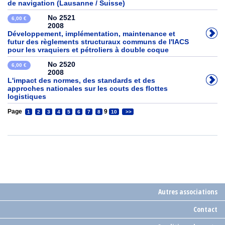
de navigation (Lausanne / Suisse)
No 2521
6,00 €
2008
Développement, implémentation, maintenance et
futur des règlements structuraux communs de l'IACS
pour les vraquiers et pétroliers à double coque
No 2520
6,00 €
2008
L'impact des normes, des standards et des
approches nationales sur les couts des flottes
logistiques
Page
9
1
2
3
4
5
6
7
8
10
>>
Autres associations
Contact