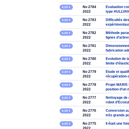
No 2784
Evaluation co
6,00 €
2022
type HULLVAN
No 2783
Difficultés d
6,00 €
2022
expérimentaux
No 2782
Méthode param
6,00 €
2022
lignes d’arbre
No 2781
Dimensionneme
6,00 €
2022
fabrication ad
No 2780
Evolution de l
6,00 €
2022
limite d’élast
No 2779
Etude et quali
6,00 €
2022
récupération 
No 2778
Projet MARIS 
6,00 €
2022
position d’un 
No 2777
Nettoyage de 
6,00 €
2022
robot d’Ecos
No 2776
Conversion au
6,00 €
2022
très grands p
No 2775
Il était une fo
6,00 €
2022