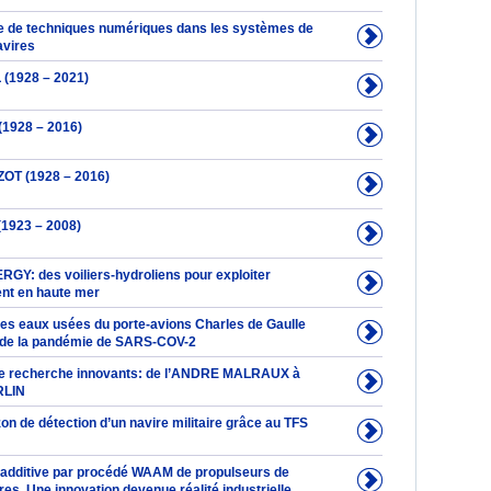
e de techniques numériques dans les systèmes de
avires
(1928 – 2021)
(1928 – 2016)
ZOT (1928 – 2016)
1923 – 2008)
Y: des voiliers-hydroliens pour exploiter
ent en haute mer
des eaux usées du porte-avions Charles de Gaulle
 de la pandémie de SARS-COV-2
de recherche innovants: de l’ANDRE MALRAUX à
RLIN
zon de détection d’un navire militaire grâce au TFS
n additive par procédé WAAM de propulseurs de
ires. Une innovation devenue réalité industrielle