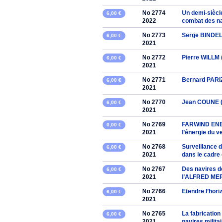
No 2774
Un demi-siècl
6,00 €
2022
combat des n
No 2773
Serge BINDEL 
6,00 €
2021
No 2772
Pierre WILLM 
6,00 €
2021
No 2771
Bernard PARI
6,00 €
2021
No 2770
Jean COUNE (
6,00 €
2021
No 2769
FARWIND ENERG
0,00 €
2021
l’énergie du v
No 2768
Surveillance 
6,00 €
2021
dans le cadre
No 2767
Des navires 
6,00 €
2021
l’ALFRED ME
No 2766
Etendre l’hori
6,00 €
2021
No 2765
La fabricatio
6,00 €
2021
navires milita