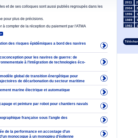
2011
2
es et de ses colloques sont aussi publiés regroupés dans les
2004
1996
he pour plus de précisions.
1989
er à compter de la réception du paiement par l'ATMA
1982
1975
>
1968
Télécha
ation des risques épidémiques a bord des navires
1961
1954
1947
oconception pour les navires de guerre: de
1935
ronnementale à l’intégration de technologies éco-
1928
1914
modèle global de transition énergétique pour
1907
rajectoires de décarbonation du secteur maritime
1900
ement marine électrique et automatique
1893
capage et peinture par robot pour chantiers navals
nographique française sous l’angle des
e de la performance en accostage d’un
d’un monocoque à un monopieu d’éolienne