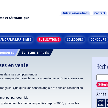
Autres associations
Contact
ime et Aéronautique
PANORAMA MARITIMES
PUBLICATIONS
COLLOQUES
CONCOURS
 mémoires
Bulletins annuels
ises en vente
Rech
rus dans ses comptes rendus.
correspondant exactement à votre domaine d'intérêt sans être
Rech
ançaise. Quelques uns sont en anglais et dans ce cas mention
Année
at pdf par courriel.
2025
gratuitement les mémoires publiés depuis 2005, y inclus les
2018