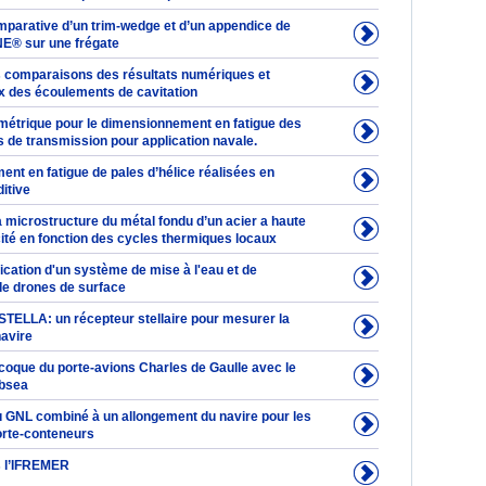
mparative d’un trim-wedge et d’un appendice de
E® sur une frégate
es comparaisons des résultats numériques et
 des écoulements de cavitation
étrique pour le dimensionnement en fatigue des
s de transmission pour application navale.
nt en fatigue de pales d’hélice réalisées en
ditive
a microstructure du métal fondu d’un acier a haute
icité en fonction des cycles thermiques locaux
fication d'un système de mise à l'eau et de
de drones de surface
STELLA: un récepteur stellaire pour mesurer la
navire
coque du porte-avions Charles de Gaulle avec le
ubsea
 GNL combiné à un allongement du navire pour les
orte-conteneurs
is l’IFREMER