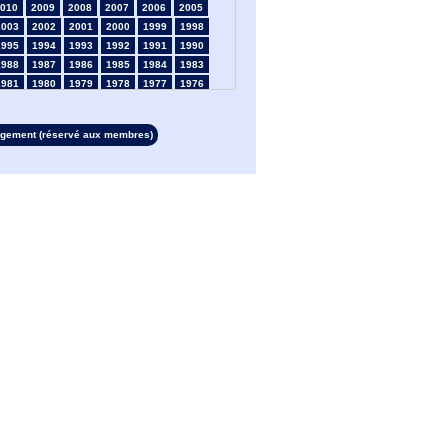
010
2009
2008
2007
2006
2005
2003
2002
2001
2000
1999
1998
1995
1994
1993
1992
1991
1990
1988
1987
1986
1985
1984
1983
1981
1980
1979
1978
1977
1976
1974
1973
1972
1971
1970
1969
1967
1966
1965
1964
1963
1962
rgement (réservé aux membres)
1960
1959
1958
1957
1956
1955
1953
1952
1951
1950
1949
1948
1946
1945
1939
1938
1937
1936
1934
1933
1932
1931
1930
1929
1927
1926
1925
1924
1923
1915
1913
1912
1911
1910
1909
1908
1906
1905
1904
1903
1902
1901
1899
1898
1897
1896
1895
1894
1892
1891
1890