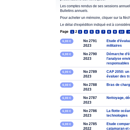
Les comptes rendus de ses sessions annuell
Bulletins annuels.
Pour acheter un mémoire, cliquer sur la flèc
Le délai d'expédition indiqué est à considér
Page
2
1
3
4
5
6
7
8
9
10
>
No 2791
Etude d’évalu
6,00 €
2023
militaires
No 2790
Démarche d’éc
6,00 €
2023
l’analyse envi
responsables
No 2789
CAP 2050: un 
6,00 €
2023
évaluer des t
No 2788
Bras de charg
6,00 €
2023
No 2787
Nettoyage, dé
6,00 €
2023
No 2786
La flotte océa
6,00 €
2023
technologies
No 2785
Etude comparé
6,00 €
2022
catamaran et 