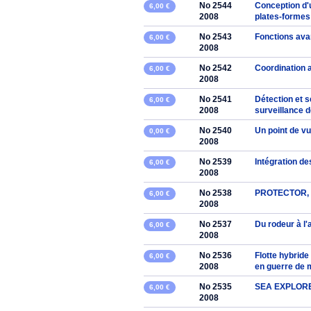
No 2544
Conception d
6,00 €
2008
plates-formes 
No 2543
Fonctions av
6,00 €
2008
No 2542
Coordination 
6,00 €
2008
No 2541
Détection et 
6,00 €
2008
surveillance d
No 2540
Un point de v
0,00 €
2008
No 2539
Intégration d
6,00 €
2008
No 2538
PROTECTOR, e
6,00 €
2008
No 2537
Du rodeur à 
6,00 €
2008
No 2536
Flotte hybrid
6,00 €
2008
en guerre de 
No 2535
SEA EXPLORER
6,00 €
2008