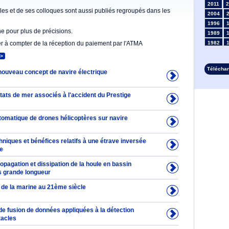
2011
2
es et de ses colloques sont aussi publiés regroupés dans les
2004
1996
he pour plus de précisions.
1989
er à compter de la réception du paiement par l'ATMA
1982
1975
>
1968
Télécha
nouveau concept de navire électrique
1961
1954
1947
tats de mer associés à l'accident du Prestige
1935
1928
omatique de drones hélicoptères sur navire
1914
1907
1900
niques et bénéfices relatifs à une étrave inversée
te
1893
opagation et dissipation de la houle en bassin
ès grande longueur
 de la marine au 21ème siècle
de fusion de données appliquées à la détection
tacles