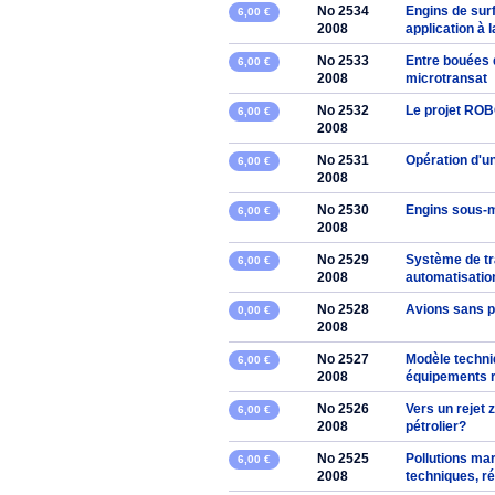
No 2534
Engins de sur
6,00 €
2008
application à 
No 2533
Entre bouées 
6,00 €
2008
microtransat
No 2532
Le projet ROB
6,00 €
2008
No 2531
Opération d'u
6,00 €
2008
No 2530
Engins sous-m
6,00 €
2008
No 2529
Système de tra
6,00 €
2008
automatisatio
No 2528
Avions sans pi
0,00 €
2008
No 2527
Modèle techni
6,00 €
2008
équipements r
No 2526
Vers un rejet 
6,00 €
2008
pétrolier?
No 2525
Pollutions mar
6,00 €
2008
techniques, ré