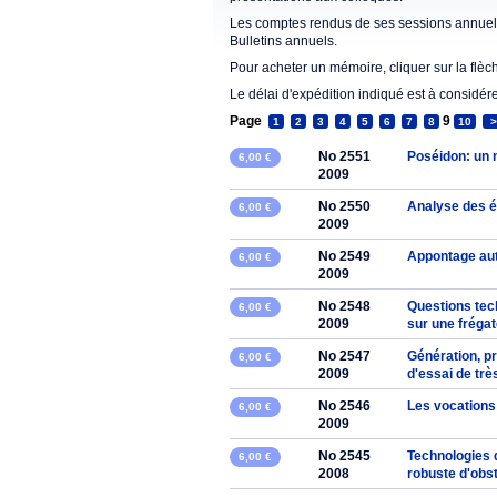
Les comptes rendus de ses sessions annuell
Bulletins annuels.
Pour acheter un mémoire, cliquer sur la flèc
Le délai d'expédition indiqué est à considér
Page
9
1
2
3
4
5
6
7
8
10
>
No 2551
Poséidon: un 
6,00 €
2009
No 2550
Analyse des é
6,00 €
2009
No 2549
Appontage aut
6,00 €
2009
No 2548
Questions tech
6,00 €
2009
sur une fréga
No 2547
Génération, pr
6,00 €
2009
d'essai de tr
No 2546
Les vocations
6,00 €
2009
No 2545
Technologies 
6,00 €
2008
robuste d'obs