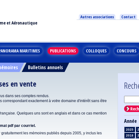
Autres associations
Contact
ime et Aéronautique
PANORAMA MARITIMES
PUBLICATIONS
COLLOQUES
CONCOURS
 mémoires
Bulletins annuels
ises en vente
Rech
rus dans ses comptes rendus.
correspondant exactement à votre domaine d'intérêt sans être
Rech
ançaise. Quelques uns sont en anglais et dans ce cas mention
Année
at pdf par courriel.
2025
gratuitement les mémoires publiés depuis 2005, y inclus les
2018