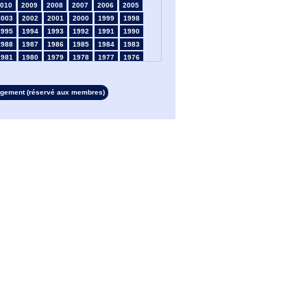
010
2009
2008
2007
2006
2005
2003
2002
2001
2000
1999
1998
1995
1994
1993
1992
1991
1990
1988
1987
1986
1985
1984
1983
1981
1980
1979
1978
1977
1976
1974
1973
1972
1971
1970
1969
1967
1966
1965
1964
1963
1962
rgement (réservé aux membres)
1960
1959
1958
1957
1956
1955
1953
1952
1951
1950
1949
1948
1946
1945
1939
1938
1937
1936
1934
1933
1932
1931
1930
1929
1927
1926
1925
1924
1923
1915
1913
1912
1911
1910
1909
1908
1906
1905
1904
1903
1902
1901
1899
1898
1897
1896
1895
1894
1892
1891
1890