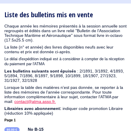
1931
1930
1929
1926
1925
1924
1915
1914
1913
1912
1911
1910
1909
1908
1906
1905
1903
1902
1901
1900
1895
1890
Liste des bulletins mis en vente
Chaque année les mémoires présentés à la session annuelle sont
regroupés et édités dans un livre relié "Bulletin de l'Association
Technique Maritime et Aéronautique" sous format livre in-octavo
(17.5x25.5 cm).
La liste (n° et année) des livres disponibles neufs avec leur
contenu et prix est donnée ci-après.
Le délai d'expédition indiqué est à considérer à compter de la réception
du paiement par l'ATMA
Les bulletins suivants sont épuisés
: 2/1891, 3/1892, 4/1893,
5/1894, 7/1896, 8/1897, 9/1898, 10/1899, 18/1907, 27/1923,
31/1927, 32/1928
Lorsque la table des matières n'est pas donnée, se reporter à la
liste des mémoires de l'année correspondante. Pour toute
information complémentaire à leur sujet, contacter l'ATMA par
mail:
contact@atma.asso.fr.
Librairies avec abonnement:
indiquer code promotion Libraire
(réduction 10% appliquée)
Page 1
No B-15
80,00 €