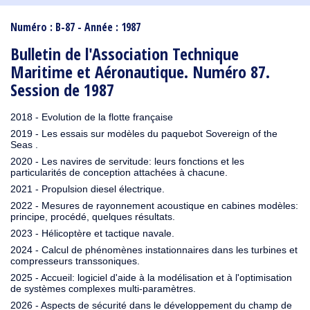
1910
1909
1908
1906
1905
1904
1903
1902
1901
1900
1895
1890
Numéro : B-87 - Année : 1987
Bulletin de l'Association Technique
Maritime et Aéronautique. Numéro 87.
Session de 1987
2018 - Evolution de la flotte française
2019 - Les essais sur modèles du paquebot Sovereign of the
Seas .
2020 - Les navires de servitude: leurs fonctions et les
particularités de conception attachées à chacune.
2021 - Propulsion diesel électrique.
2022 - Mesures de rayonnement acoustique en cabines modèles:
principe, procédé, quelques résultats.
2023 - Hélicoptère et tactique navale.
2024 - Calcul de phénomènes instationnaires dans les turbines et
compresseurs transsoniques.
2025 - Accueil: logiciel d'aide à la modélisation et à l'optimisation
de systèmes complexes multi-paramètres.
2026 - Aspects de sécurité dans le développement du champ de