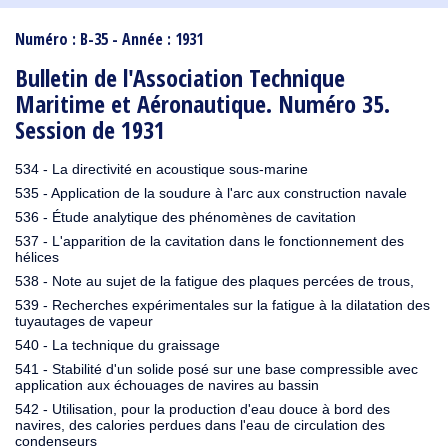
1910
1909
1908
1906
1905
1904
1903
1902
1901
1900
1895
1890
Numéro : B-35 - Année : 1931
Bulletin de l'Association Technique
Maritime et Aéronautique. Numéro 35.
Session de 1931
534 - La directivité en acoustique sous-marine
535 - Application de la soudure à l'arc aux construction navale
536 - Étude analytique des phénomènes de cavitation
537 - L'apparition de la cavitation dans le fonctionnement des
hélices
538 - Note au sujet de la fatigue des plaques percées de trous,
539 - Recherches expérimentales sur la fatigue à la dilatation des
tuyautages de vapeur
540 - La technique du graissage
541 - Stabilité d'un solide posé sur une base compressible avec
application aux échouages de navires au bassin
542 - Utilisation, pour la production d'eau douce à bord des
navires, des calories perdues dans l'eau de circulation des
condenseurs