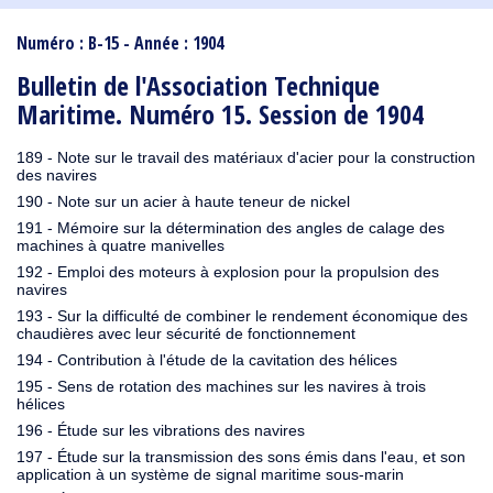
1910
1909
1908
1906
1905
1904
1903
1902
1901
1900
1895
1890
Numéro : B-15 - Année : 1904
Bulletin de l'Association Technique
Maritime. Numéro 15. Session de 1904
189 - Note sur le travail des matériaux d'acier pour la construction
des navires
190 - Note sur un acier à haute teneur de nickel
191 - Mémoire sur la détermination des angles de calage des
machines à quatre manivelles
192 - Emploi des moteurs à explosion pour la propulsion des
navires
193 - Sur la difficulté de combiner le rendement économique des
chaudières avec leur sécurité de fonctionnement
194 - Contribution à l'étude de la cavitation des hélices
195 - Sens de rotation des machines sur les navires à trois
hélices
196 - Étude sur les vibrations des navires
197 - Étude sur la transmission des sons émis dans l'eau, et son
application à un système de signal maritime sous-marin