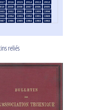
2017
2016
2015
2014
2013
2012
010
2009
2008
2007
2006
2005
2003
2002
2001
2000
1999
1998
1995
1994
1993
1992
1991
1989
1987
1986
1985
1984
1983
1982
1980
1979
1978
1977
1976
1975
1973
1972
1971
1970
1969
1968
1966
1965
1964
1963
1962
1961
1959
1958
1957
1956
1955
1954
1952
1951
1950
1949
1948
1947
ins reliés
1945
1939
1938
1937
1936
1935
1933
1932
1931
1930
1929
1926
1924
1915
1914
1913
1912
1911
1909
1908
1906
1905
1904
1903
1901
1900
1895
1890