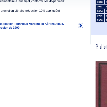
émentaire à leur sujet, contacter l'ATMA par mail:
2018
2011
2
 promotion Libraire (réduction 10% appliquée)
2004
1996
1988
Association Technique Maritime et Aéronautique.
1981
ession de 1990
1974
1967
1960
1953
Bullet
1946
1934
1925
1910
1902