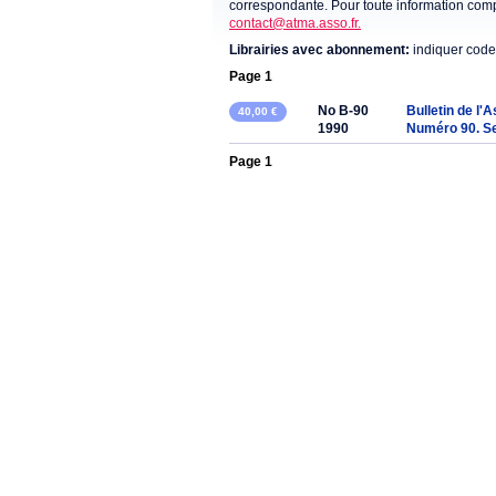
correspondante. Pour toute information compl
contact@atma.asso.fr.
Librairies avec abonnement:
indiquer code
Page 1
No B-90
Bulletin de l'
40,00 €
1990
Numéro 90. S
Page 1