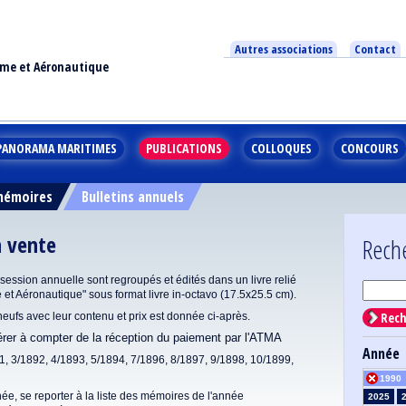
Autres associations
Contact
ime et Aéronautique
PANORAMA MARITIMES
PUBLICATIONS
COLLOQUES
CONCOURS
 mémoires
Bulletins annuels
n vente
Rech
ssion annuelle sont regroupés et édités dans un livre relié
e et Aéronautique" sous format livre in-octavo (17.5x25.5 cm).
Rech
 neufs avec leur contenu et prix est donnée ci-après.
dérer à compter de la réception du paiement par l'ATMA
Année
1, 3/1892, 4/1893, 5/1894, 7/1896, 8/1897, 9/1898, 10/1899,
1990
ée, se reporter à la liste des mémoires de l'année
2025