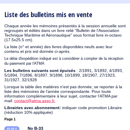
1931
1930
1926
1925
1924
1915
1914
1913
1912
1911
1910
1909
1908
1906
1905
1904
1903
1902
1901
1900
1895
1890
Liste des bulletins mis en vente
Chaque année les mémoires présentés à la session annuelle sont
regroupés et édités dans un livre relié "Bulletin de l'Association
Technique Maritime et Aéronautique" sous format livre in-octavo
(17.5x25.5 cm).
La liste (n° et année) des livres disponibles neufs avec leur
contenu et prix est donnée ci-après.
Le délai d'expédition indiqué est à considérer à compter de la réception
du paiement par l'ATMA
Les bulletins suivants sont épuisés
: 2/1891, 3/1892, 4/1893,
5/1894, 7/1896, 8/1897, 9/1898, 10/1899, 18/1907, 27/1923,
31/1927, 32/1928
Lorsque la table des matières n'est pas donnée, se reporter à la
liste des mémoires de l'année correspondante. Pour toute
information complémentaire à leur sujet, contacter l'ATMA par
mail:
contact@atma.asso.fr.
Librairies avec abonnement:
indiquer code promotion Libraire
(réduction 10% appliquée)
Page 1
No B-33
40,00 €