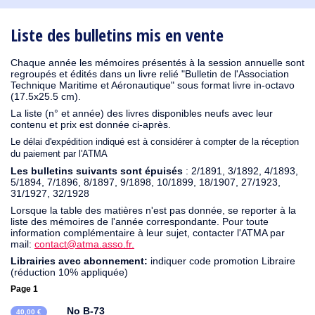
1930
1929
1926
1925
1924
1915
1914
1913
1912
1911
1910
1909
1908
1906
1905
1904
1903
1902
1901
1900
1895
1890
Liste des bulletins mis en vente
Chaque année les mémoires présentés à la session annuelle sont
regroupés et édités dans un livre relié "Bulletin de l'Association
Technique Maritime et Aéronautique" sous format livre in-octavo
(17.5x25.5 cm).
La liste (n° et année) des livres disponibles neufs avec leur
contenu et prix est donnée ci-après.
Le délai d'expédition indiqué est à considérer à compter de la réception
du paiement par l'ATMA
Les bulletins suivants sont épuisés
: 2/1891, 3/1892, 4/1893,
5/1894, 7/1896, 8/1897, 9/1898, 10/1899, 18/1907, 27/1923,
31/1927, 32/1928
Lorsque la table des matières n'est pas donnée, se reporter à la
liste des mémoires de l'année correspondante. Pour toute
information complémentaire à leur sujet, contacter l'ATMA par
mail:
contact@atma.asso.fr.
Librairies avec abonnement:
indiquer code promotion Libraire
(réduction 10% appliquée)
Page 1
No B-73
40,00 €