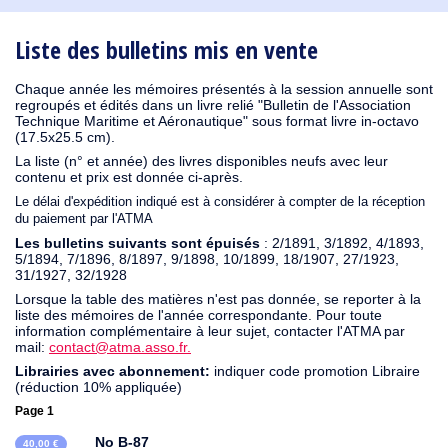
1930
1929
1926
1925
1924
1915
1914
1913
1912
1911
1910
1909
1908
1906
1905
1904
1903
1902
1901
1900
1895
1890
Liste des bulletins mis en vente
Chaque année les mémoires présentés à la session annuelle sont
regroupés et édités dans un livre relié "Bulletin de l'Association
Technique Maritime et Aéronautique" sous format livre in-octavo
(17.5x25.5 cm).
La liste (n° et année) des livres disponibles neufs avec leur
contenu et prix est donnée ci-après.
Le délai d'expédition indiqué est à considérer à compter de la réception
du paiement par l'ATMA
Les bulletins suivants sont épuisés
: 2/1891, 3/1892, 4/1893,
5/1894, 7/1896, 8/1897, 9/1898, 10/1899, 18/1907, 27/1923,
31/1927, 32/1928
Lorsque la table des matières n'est pas donnée, se reporter à la
liste des mémoires de l'année correspondante. Pour toute
information complémentaire à leur sujet, contacter l'ATMA par
mail:
contact@atma.asso.fr.
Librairies avec abonnement:
indiquer code promotion Libraire
(réduction 10% appliquée)
Page 1
No B-87
40,00 €