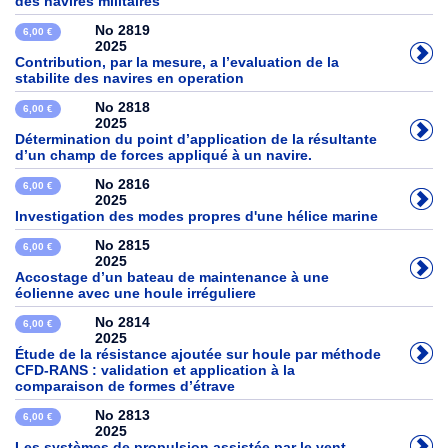
des navires militaires
No 2819
6,00 €
2025
Contribution, par la mesure, a l’evaluation de la
stabilite des navires en operation
No 2818
6,00 €
2025
Détermination du point d’application de la résultante
d’un champ de forces appliqué à un navire.
No 2816
6,00 €
2025
Investigation des modes propres d'une hélice marine
No 2815
6,00 €
2025
Accostage d’un bateau de maintenance à une
éolienne avec une houle irréguliere
No 2814
6,00 €
2025
Étude de la résistance ajoutée sur houle par méthode
CFD-RANS : validation et application à la
comparaison de formes d’étrave
No 2813
6,00 €
2025
Les systèmes de propulsion assistée par le vent