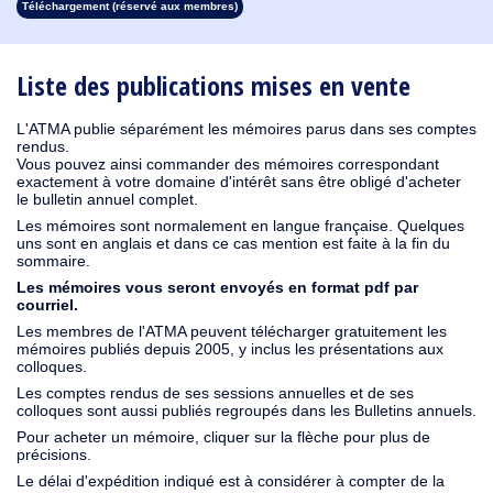
Téléchargement (réservé aux membres)
1913
1912
1911
1910
1909
1908
1907
1906
1905
1904
1903
1902
1901
1900
1899
1898
1897
1896
1895
1894
1893
1892
1891
1890
Liste des publications mises en vente
L'ATMA publie séparément les mémoires parus dans ses comptes
rendus.
Vous pouvez ainsi commander des mémoires correspondant
exactement à votre domaine d'intérêt sans être obligé d'acheter
le bulletin annuel complet.
Les mémoires sont normalement en langue française. Quelques
uns sont en anglais et dans ce cas mention est faite à la fin du
sommaire.
Les mémoires vous seront envoyés en format pdf par
courriel.
Les membres de l'ATMA peuvent télécharger gratuitement les
mémoires publiés depuis 2005, y inclus les présentations aux
colloques.
Les comptes rendus de ses sessions annuelles et de ses
colloques sont aussi publiés regroupés dans les Bulletins annuels.
Pour acheter un mémoire, cliquer sur la flèche pour plus de
précisions.
Le délai d'expédition indiqué est à considérer à compter de la