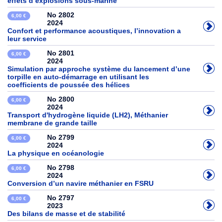
effets d’explosions sous-marine
No 2802
6,00 €
2024
Confort et performance acoustiques, l’innovation a
leur service
No 2801
6,00 €
2024
Simulation par approche système du lancement d’une
torpille en auto-démarrage en utilisant les
coefficients de poussée des hélices
No 2800
6,00 €
2024
Transport d'hydrogène liquide (LH2), Méthanier
membrane de grande taille
No 2799
6,00 €
2024
La physique en océanologie
No 2798
6,00 €
2024
Conversion d’un navire méthanier en FSRU
No 2797
6,00 €
2023
Des bilans de masse et de stabilité