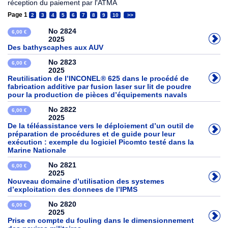
réception du paiement par l'ATMA
Page 1
2
3
4
5
6
7
8
9
10
>>
No 2824
6,00 €
2025
Des bathyscaphes aux AUV
No 2823
6,00 €
2025
Reutilisation de l’INCONEL® 625 dans le procédé de
fabrication additive par fusion laser sur lit de poudre
pour la production de pièces d’équipements navals
No 2822
6,00 €
2025
De la téléassistance vers le déploiement d’un outil de
préparation de procédures et de guide pour leur
exécution : exemple du logiciel Picomto testé dans la
Marine Nationale
No 2821
6,00 €
2025
Nouveau domaine d’utilisation des systemes
d’exploitation des donnees de l’IPMS
No 2820
6,00 €
2025
Prise en compte du fouling dans le dimensionnement