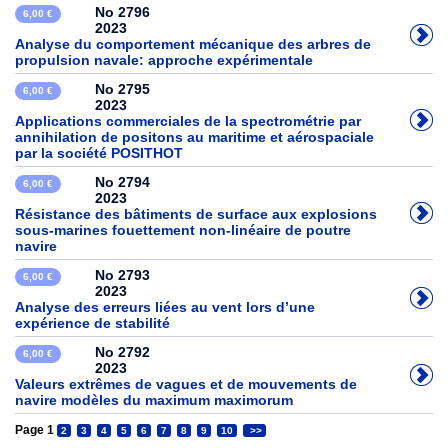
No 2796
6,00 €
2023
Analyse du comportement mécanique des arbres de
propulsion navale: approche expérimentale
No 2795
6,00 €
2023
Applications commerciales de la spectrométrie par
annihilation de positons au maritime et aérospaciale
par la société POSITHOT
No 2794
6,00 €
2023
Résistance des bâtiments de surface aux explosions
sous-marines fouettement non-linéaire de poutre
navire
No 2793
6,00 €
2023
Analyse des erreurs liées au vent lors d’une
expérience de stabilité
No 2792
6,00 €
2023
Valeurs extrêmes de vagues et de mouvements de
navire modèles du maximum maximorum
Page 1
2
3
4
5
6
7
8
9
10
>>