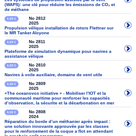
(WAPS): une clé pour réduire les émissions de CO₂ et
de méthane
No 2812
6,00 €
2025
Propulsion vélique installation de rotors Flettner sur
le MR Tanker Alcyone
No 2811
6,00 €
2025
Plateforme de simulation dynamique pour navires a
assistance vélique
No 2810
6,00 €
2025
Navires à voile auxiliaire, domaine de vent utile
No 2809
6,00 €
2025
«The oceanovox initiative » - Mobiliser l’IOT et la
communauté maritime pour renforcer les capacités
d’observation, la sécurite et la décarbonation en mer
No 2808
6,00 €
2024
Réparation du borde d’un méthanier après impact :
une solution innovante approuvée par les classes
pour le renforcement de la coque a flot en attendant