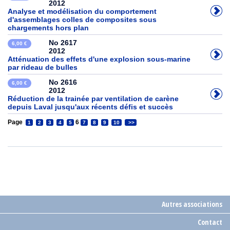
2012
Analyse et modélisation du comportement
d'assemblages colles de composites sous
chargements hors plan
No 2617
6,00 €
2012
Atténuation des effets d'une explosion sous-marine
par rideau de bulles
No 2616
6,00 €
2012
Réduction de la trainée par ventilation de carène
depuis Laval jusqu'aux récents défis et succès
Page
6
1
2
3
4
5
7
8
9
10
>>
Autres associations
Contact