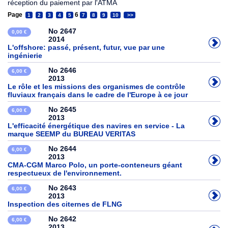
réception du paiement par l'ATMA
Page
6
1
2
3
4
5
7
8
9
10
>>
No 2647
0,00 €
2014
L'offshore: passé, présent, futur, vue par une
ingénierie
No 2646
6,00 €
2013
Le rôle et les missions des organismes de contrôle
fluviaux français dans le cadre de l'Europe à ce jour
No 2645
6,00 €
2013
L'efficacité énergétique des navires en service - La
marque SEEMP du BUREAU VERITAS
No 2644
6,00 €
2013
CMA-CGM Marco Polo, un porte-conteneurs géant
respectueux de l'environnement.
No 2643
6,00 €
2013
Inspection des citernes de FLNG
No 2642
6,00 €
2013