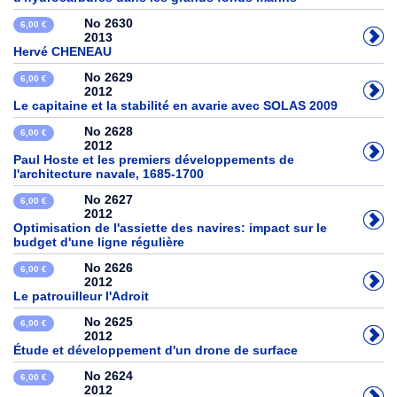
No 2630
6,00 €
2013
Hervé CHENEAU
No 2629
6,00 €
2012
Le capitaine et la stabilité en avarie avec SOLAS 2009
No 2628
6,00 €
2012
Paul Hoste et les premiers développements de
l'architecture navale, 1685-1700
No 2627
6,00 €
2012
Optimisation de l'assiette des navires: impact sur le
budget d'une ligne régulière
No 2626
6,00 €
2012
Le patrouilleur l'Adroit
No 2625
6,00 €
2012
Étude et développement d'un drone de surface
No 2624
6,00 €
2012