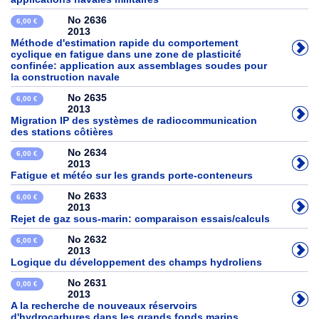
No 2636
6,00 €
2013
Méthode d'estimation rapide du comportement
cyclique en fatigue dans une zone de plasticité
confinée: application aux assemblages soudes pour
la construction navale
No 2635
6,00 €
2013
Migration IP des systèmes de radiocommunication
des stations côtières
No 2634
6,00 €
2013
Fatigue et météo sur les grands porte-conteneurs
No 2633
6,00 €
2013
Rejet de gaz sous-marin: comparaison essais/calculs
No 2632
6,00 €
2013
Logique du développement des champs hydroliens
No 2631
0,00 €
2013
A la recherche de nouveaux réservoirs
d'hydrocarbures dans les grands fonds marins