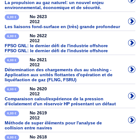
La propulsion au gaz naturel: un nouvel enjeu
environnemental, économique et de sécurité.
No 2623
6,00 €
2012
Les liaisons fond-surface en (très) grande profondeur
No 2622
6,00 €
2012
FPSO GNL: le dernier défi de l'industrie offshore
FPSO GNL: le dernier défi de l'industrie offshore
No 2621
6,00 €
2012
Détermination des chargements dus au sloshing -
Application aux unités flottantes d'opération et de
liquéfaction de gaz (FLNG, FSRU)
No 2620
6,00 €
2012
Comparaison calcul/expérience de la pression
d'éclatement d'un réservoir HP présentant un défaut
No 2619
6,00 €
2012
Méthode de super éléments pour l'analyse de
collision entre navires
No 2618
6,00 €