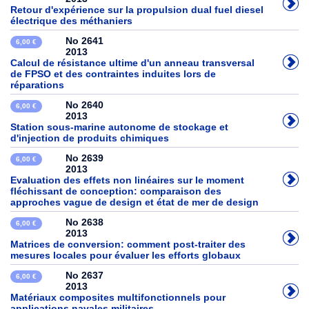
Retour d'expérience sur la propulsion dual fuel diesel
électrique des méthaniers
No 2641
6,00 €
2013
Calcul de résistance ultime d'un anneau transversal
de FPSO et des contraintes induites lors de
réparations
No 2640
6,00 €
2013
Station sous-marine autonome de stockage et
d'injection de produits chimiques
No 2639
6,00 €
2013
Evaluation des effets non linéaires sur le moment
fléchissant de conception: comparaison des
approches vague de design et état de mer de design
No 2638
6,00 €
2013
Matrices de conversion: comment post-traiter des
mesures locales pour évaluer les efforts globaux
No 2637
6,00 €
2013
Matériaux composites multifonctionnels pour
applications navales militaires