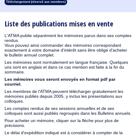
Téléchargement (réservé aux membres)
1913
1912
1911
1910
1909
1908
1907
1906
1905
1904
1903
1902
1901
1900
1899
1898
1897
1896
1895
1894
1893
1892
1891
1890
Liste des publications mises en vente
L'ATMA publie séparément les mémoires parus dans ses comptes
rendus.
Vous pouvez ainsi commander des mémoires correspondant
exactement à votre domaine d'intérêt sans être obligé d'acheter
le bulletin annuel complet.
Les mémoires sont normalement en langue française. Quelques
uns sont en anglais et dans ce cas mention est faite à la fin du
sommaire.
Les mémoires vous seront envoyés en format pdf par
courriel.
Les membres de l'ATMA peuvent télécharger gratuitement les
mémoires publiés depuis 2005, y inclus les présentations aux
colloques.
Les comptes rendus de ses sessions annuelles et de ses
colloques sont aussi publiés regroupés dans les Bulletins annuels.
Pour acheter un mémoire, cliquer sur la flèche pour plus de
précisions.
Le délai d'expédition indiqué est à considérer à compter de la