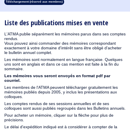
Téléchargement (réservé aux membres)
1913
1912
1911
1910
1909
1908
1907
1906
1905
1904
1903
1902
1901
1900
1899
1898
1897
1896
1895
1894
1893
1892
1891
1890
Liste des publications mises en vente
L'ATMA publie séparément les mémoires parus dans ses comptes
rendus.
Vous pouvez ainsi commander des mémoires correspondant
exactement à votre domaine d'intérêt sans être obligé d'acheter
le bulletin annuel complet.
Les mémoires sont normalement en langue française. Quelques
uns sont en anglais et dans ce cas mention est faite à la fin du
sommaire.
Les mémoires vous seront envoyés en format pdf par
courriel.
Les membres de l'ATMA peuvent télécharger gratuitement les
mémoires publiés depuis 2005, y inclus les présentations aux
colloques.
Les comptes rendus de ses sessions annuelles et de ses
colloques sont aussi publiés regroupés dans les Bulletins annuels.
Pour acheter un mémoire, cliquer sur la flèche pour plus de
précisions.
Le délai d'expédition indiqué est à considérer à compter de la