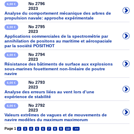
No 2796
6,00 €
2023
Analyse du comportement mécanique des arbres de
propulsion navale: approche expérimentale
No 2795
6,00 €
2023
Applications commerciales de la spectrométrie par
annihilation de positons au maritime et aérospaciale
par la société POSITHOT
No 2794
6,00 €
2023
Résistance des bâtiments de surface aux explosions
sous-marines fouettement non-linéaire de poutre
navire
No 2793
6,00 €
2023
Analyse des erreurs liées au vent lors d’une
expérience de stabilité
No 2792
6,00 €
2023
Valeurs extrêmes de vagues et de mouvements de
navire modèles du maximum maximorum
Page 1
2
3
4
5
6
7
8
9
10
>>