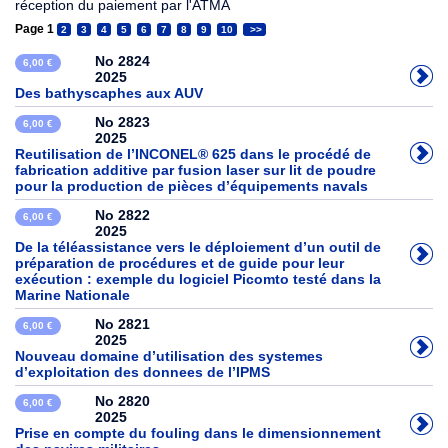
réception du paiement par l'ATMA
Page 1
2
3
4
5
6
7
8
9
10
>>
No 2824
6,00 €
2025
Des bathyscaphes aux AUV
No 2823
6,00 €
2025
Reutilisation de l’INCONEL® 625 dans le procédé de
fabrication additive par fusion laser sur lit de poudre
pour la production de pièces d’équipements navals
No 2822
6,00 €
2025
De la téléassistance vers le déploiement d’un outil de
préparation de procédures et de guide pour leur
exécution : exemple du logiciel Picomto testé dans la
Marine Nationale
No 2821
6,00 €
2025
Nouveau domaine d’utilisation des systemes
d’exploitation des donnees de l’IPMS
No 2820
6,00 €
2025
Prise en compte du fouling dans le dimensionnement