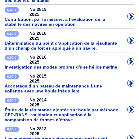
des navires militaires
No 2819
6,00 €
2025
Contribution, par la mesure, a l’evaluation de la
stabilite des navires en operation
No 2818
6,00 €
2025
Détermination du point d’application de la résultante
d’un champ de forces appliqué à un navire.
No 2816
6,00 €
2025
Investigation des modes propres d'une hélice marine
No 2815
6,00 €
2025
Accostage d’un bateau de maintenance à une
éolienne avec une houle irréguliere
No 2814
6,00 €
2025
Étude de la résistance ajoutée sur houle par méthode
CFD-RANS : validation et application à la
comparaison de formes d’étrave
No 2813
6,00 €
2025
Les systèmes de propulsion assistée par le vent