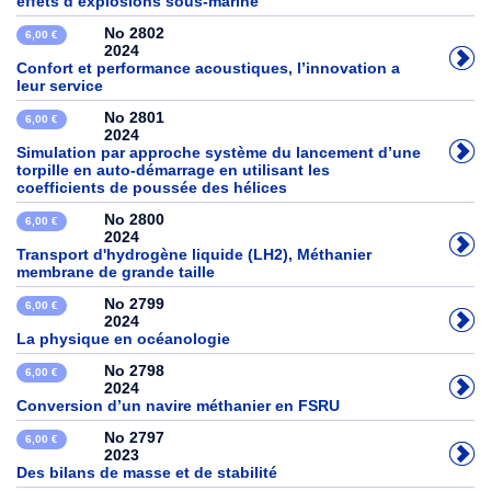
effets d’explosions sous-marine
No 2802
6,00 €
2024
Confort et performance acoustiques, l’innovation a
leur service
No 2801
6,00 €
2024
Simulation par approche système du lancement d’une
torpille en auto-démarrage en utilisant les
coefficients de poussée des hélices
No 2800
6,00 €
2024
Transport d'hydrogène liquide (LH2), Méthanier
membrane de grande taille
No 2799
6,00 €
2024
La physique en océanologie
No 2798
6,00 €
2024
Conversion d’un navire méthanier en FSRU
No 2797
6,00 €
2023
Des bilans de masse et de stabilité