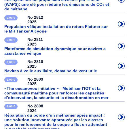
(WAPS): une clé pour réduire les émissions de CO₂ et
de méthane
No 2812
6,00 €
2025
Propulsion vélique installation de rotors Flettner sur
le MR Tanker Alcyone
No 2811
6,00 €
2025
Plateforme de simulation dynamique pour navires a
assistance vélique
No 2810
6,00 €
2025
Navires à voile auxiliaire, domaine de vent utile
No 2809
6,00 €
2025
«The oceanovox initiative » - Mobiliser l’IOT et la
communauté maritime pour renforcer les capacités
d’observation, la sécurite et la décarbonation en mer
No 2808
6,00 €
2024
Réparation du borde d’un méthanier après impact :
une solution innovante approuvée par les classes
pour le renforcement de la coque a flot en attendant