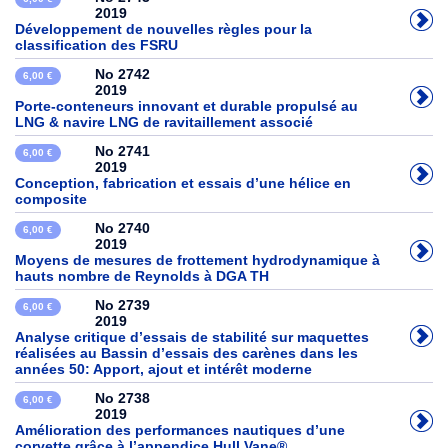
2019
Développement de nouvelles règles pour la
classification des FSRU
No 2742
6,00 €
2019
Porte-conteneurs innovant et durable propulsé au
LNG & navire LNG de ravitaillement associé
No 2741
6,00 €
2019
Conception, fabrication et essais d’une hélice en
composite
No 2740
6,00 €
2019
Moyens de mesures de frottement hydrodynamique à
hauts nombre de Reynolds à DGA TH
No 2739
6,00 €
2019
Analyse critique d’essais de stabilité sur maquettes
réalisées au Bassin d’essais des carènes dans les
années 50: Apport, ajout et intérêt moderne
No 2738
6,00 €
2019
Amélioration des performances nautiques d’une
corvette grâce à l’appendice Hull Vane®