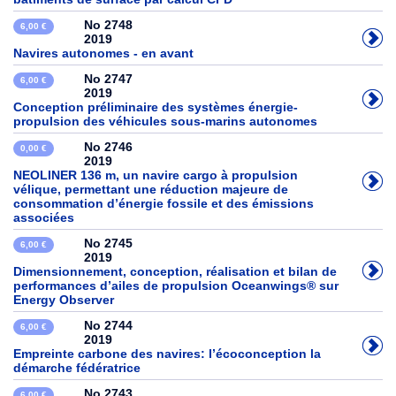
No 2748
6,00 €
2019
Navires autonomes - en avant
No 2747
6,00 €
2019
Conception préliminaire des systèmes énergie-
propulsion des véhicules sous-marins autonomes
No 2746
0,00 €
2019
NEOLINER 136 m, un navire cargo à propulsion
vélique, permettant une réduction majeure de
consommation d’énergie fossile et des émissions
associées
No 2745
6,00 €
2019
Dimensionnement, conception, réalisation et bilan de
performances d’ailes de propulsion Oceanwings® sur
Energy Observer
No 2744
6,00 €
2019
Empreinte carbone des navires: l’écoconception la
démarche fédératrice
No 2743
6,00 €