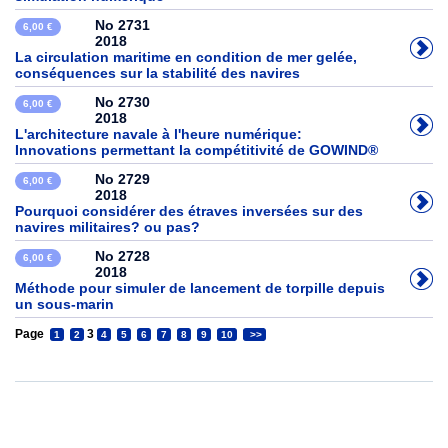
No 2731
6,00 €
2018
La circulation maritime en condition de mer gelée,
conséquences sur la stabilité des navires
No 2730
6,00 €
2018
L'architecture navale à l'heure numérique:
Innovations permettant la compétitivité de GOWIND®
No 2729
6,00 €
2018
Pourquoi considérer des étraves inversées sur des
navires militaires? ou pas?
No 2728
6,00 €
2018
Méthode pour simuler de lancement de torpille depuis
un sous-marin
Page
3
1
2
4
5
6
7
8
9
10
>>