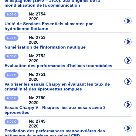
et espagnole (1840 – 1910): aux origines de la
mondialisation de la communication
No 2754
6,00 €
2020
Unité de Services Essentiels alimentée par
hydrolienne flottante
No 2753
6,00 €
2020
Numérisation de l'information nautique
No 2752
6,00 €
2020
Evaluation des performances d'hélices trochoïdales
No 2751
6,00 €
2020
Valoriser les essais Charpy en évaluant les taux de
cristallinité des éprouvettes rompues
No 2750
6,00 €
2020
Essais Charpy V - Risques liés aux essais avec 3
éprouvettes
No 2749
6,00 €
2020
Prédiction des performances manoeuvrières des
bâtiments de surface par calcul CFD