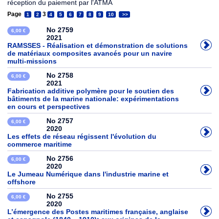
réception du paiement par l'ATMA
Page
3
1
2
4
5
6
7
8
9
10
>>
No 2759
6,00 €
2021
RAMSSES - Réalisation et démonstration de solutions
de matériaux composites avancés pour un navire
multi-missions
No 2758
6,00 €
2021
Fabrication additive polymère pour le soutien des
bâtiments de la marine nationale: expérimentations
en cours et perspectives
No 2757
6,00 €
2020
Les effets de réseau régissent l'évolution du
commerce maritime
No 2756
6,00 €
2020
Le Jumeau Numérique dans l'industrie marine et
offshore
No 2755
6,00 €
2020
L’émergence des Postes maritimes française, anglaise