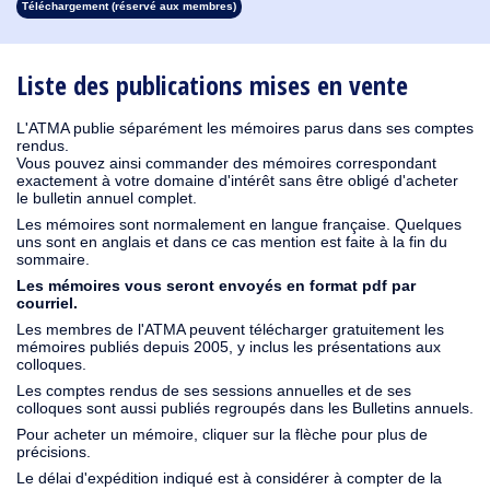
Téléchargement (réservé aux membres)
1913
1912
1911
1910
1909
1908
1907
1906
1905
1904
1903
1902
1901
1900
1899
1898
1897
1896
1895
1894
1893
1892
1891
1890
Liste des publications mises en vente
L'ATMA publie séparément les mémoires parus dans ses comptes
rendus.
Vous pouvez ainsi commander des mémoires correspondant
exactement à votre domaine d'intérêt sans être obligé d'acheter
le bulletin annuel complet.
Les mémoires sont normalement en langue française. Quelques
uns sont en anglais et dans ce cas mention est faite à la fin du
sommaire.
Les mémoires vous seront envoyés en format pdf par
courriel.
Les membres de l'ATMA peuvent télécharger gratuitement les
mémoires publiés depuis 2005, y inclus les présentations aux
colloques.
Les comptes rendus de ses sessions annuelles et de ses
colloques sont aussi publiés regroupés dans les Bulletins annuels.
Pour acheter un mémoire, cliquer sur la flèche pour plus de
précisions.
Le délai d'expédition indiqué est à considérer à compter de la