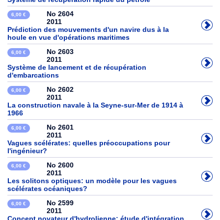
No 2604
6,00 €
2011
Prédiction des mouvements d'un navire dus à la
houle en vue d'opérations maritimes
No 2603
6,00 €
2011
Système de lancement et de récupération
d'embarcations
No 2602
6,00 €
2011
La construction navale à la Seyne-sur-Mer de 1914 à
1966
No 2601
6,00 €
2011
Vagues scélérates: quelles préoccupations pour
l'ingénieur?
No 2600
6,00 €
2011
Les solitons optiques: un modèle pour les vagues
scélérates océaniques?
No 2599
6,00 €
2011
Concept novateur d'hydrolienne: étude d'intégration