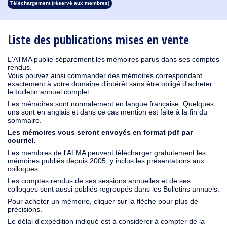
Téléchargement (réservé aux membres)
1913
1912
1911
1910
1909
1908
1907
1906
1905
1904
1903
1902
1901
1900
1899
1898
1897
1896
1895
1894
1893
1892
1891
1890
Liste des publications mises en vente
L'ATMA publie séparément les mémoires parus dans ses comptes
rendus.
Vous pouvez ainsi commander des mémoires correspondant
exactement à votre domaine d'intérêt sans être obligé d'acheter
le bulletin annuel complet.
Les mémoires sont normalement en langue française. Quelques
uns sont en anglais et dans ce cas mention est faite à la fin du
sommaire.
Les mémoires vous seront envoyés en format pdf par
courriel.
Les membres de l'ATMA peuvent télécharger gratuitement les
mémoires publiés depuis 2005, y inclus les présentations aux
colloques.
Les comptes rendus de ses sessions annuelles et de ses
colloques sont aussi publiés regroupés dans les Bulletins annuels.
Pour acheter un mémoire, cliquer sur la flèche pour plus de
précisions.
Le délai d'expédition indiqué est à considérer à compter de la