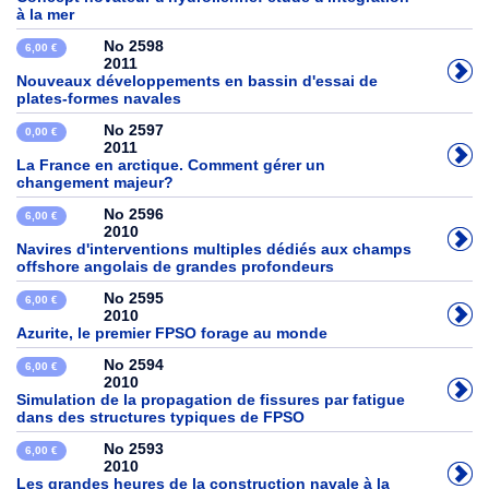
à la mer
No 2598
6,00 €
2011
Nouveaux développements en bassin d'essai de
plates-formes navales
No 2597
0,00 €
2011
La France en arctique. Comment gérer un
changement majeur?
No 2596
6,00 €
2010
Navires d'interventions multiples dédiés aux champs
offshore angolais de grandes profondeurs
No 2595
6,00 €
2010
Azurite, le premier FPSO forage au monde
No 2594
6,00 €
2010
Simulation de la propagation de fissures par fatigue
dans des structures typiques de FPSO
No 2593
6,00 €
2010
Les grandes heures de la construction navale à la