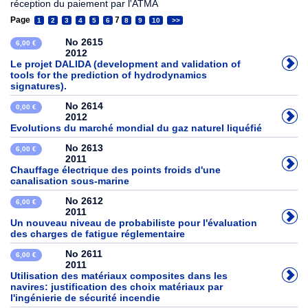
réception du paiement par l'ATMA
Page
7
1
2
3
4
5
6
8
9
10
>>
No 2615
6,00 €
2012
Le projet DALIDA (development and validation of
tools for the prediction of hydrodynamics
signatures).
No 2614
0,00 €
2012
Evolutions du marché mondial du gaz naturel liquéfié
No 2613
6,00 €
2011
Chauffage électrique des points froids d'une
canalisation sous-marine
No 2612
6,00 €
2011
Un nouveau niveau de probabiliste pour l'évaluation
des charges de fatigue réglementaire
No 2611
6,00 €
2011
Utilisation des matériaux composites dans les
navires: justification des choix matériaux par
l'ingénierie de sécurité incendie