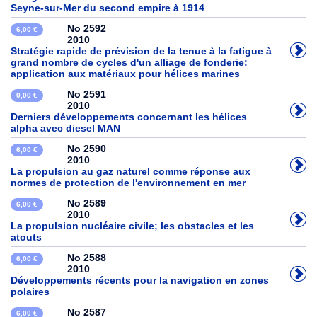
Seyne-sur-Mer du second empire à 1914
No 2592
6,00 €
2010
Stratégie rapide de prévision de la tenue à la fatigue à
grand nombre de cycles d'un alliage de fonderie:
application aux matériaux pour hélices marines
No 2591
0,00 €
2010
Derniers développements concernant les hélices
alpha avec diesel MAN
No 2590
6,00 €
2010
La propulsion au gaz naturel comme réponse aux
normes de protection de l'environnement en mer
No 2589
6,00 €
2010
La propulsion nucléaire civile; les obstacles et les
atouts
No 2588
6,00 €
2010
Développements récents pour la navigation en zones
polaires
No 2587
6,00 €