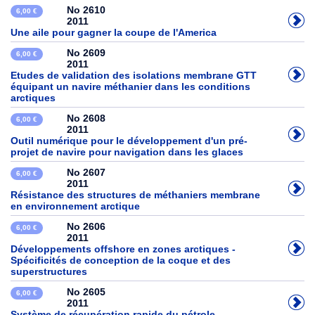
No 2610
6,00 €
2011
Une aile pour gagner la coupe de l'America
No 2609
6,00 €
2011
Etudes de validation des isolations membrane GTT
équipant un navire méthanier dans les conditions
arctiques
No 2608
6,00 €
2011
Outil numérique pour le développement d'un pré-
projet de navire pour navigation dans les glaces
No 2607
6,00 €
2011
Résistance des structures de méthaniers membrane
en environnement arctique
No 2606
6,00 €
2011
Développements offshore en zones arctiques -
Spécificités de conception de la coque et des
superstructures
No 2605
6,00 €
2011
Système de récupération rapide du pétrole