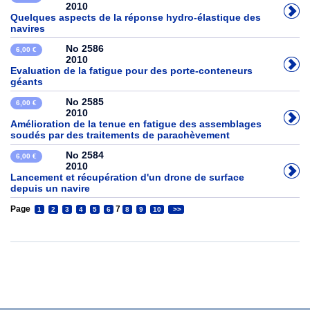
2010
Quelques aspects de la réponse hydro-élastique des
navires
No 2586
6,00 €
2010
Evaluation de la fatigue pour des porte-conteneurs
géants
No 2585
6,00 €
2010
Amélioration de la tenue en fatigue des assemblages
soudés par des traitements de parachèvement
No 2584
6,00 €
2010
Lancement et récupération d'un drone de surface
depuis un navire
Page
7
1
2
3
4
5
6
8
9
10
>>