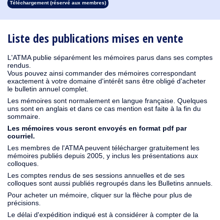
Téléchargement (réservé aux membres)
1913
1912
1911
1910
1909
1908
1907
1906
1905
1904
1903
1902
1901
1900
1899
1898
1897
1896
1895
1894
1893
1892
1891
1890
Liste des publications mises en vente
L'ATMA publie séparément les mémoires parus dans ses comptes
rendus.
Vous pouvez ainsi commander des mémoires correspondant
exactement à votre domaine d'intérêt sans être obligé d'acheter
le bulletin annuel complet.
Les mémoires sont normalement en langue française. Quelques
uns sont en anglais et dans ce cas mention est faite à la fin du
sommaire.
Les mémoires vous seront envoyés en format pdf par
courriel.
Les membres de l'ATMA peuvent télécharger gratuitement les
mémoires publiés depuis 2005, y inclus les présentations aux
colloques.
Les comptes rendus de ses sessions annuelles et de ses
colloques sont aussi publiés regroupés dans les Bulletins annuels.
Pour acheter un mémoire, cliquer sur la flèche pour plus de
précisions.
Le délai d'expédition indiqué est à considérer à compter de la