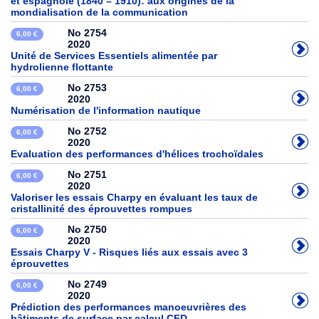
et espagnole (1840 – 1910): aux origines de la
mondialisation de la communication
No 2754
6,00 €
2020
Unité de Services Essentiels alimentée par
hydrolienne flottante
No 2753
6,00 €
2020
Numérisation de l'information nautique
No 2752
6,00 €
2020
Evaluation des performances d'hélices trochoïdales
No 2751
6,00 €
2020
Valoriser les essais Charpy en évaluant les taux de
cristallinité des éprouvettes rompues
No 2750
6,00 €
2020
Essais Charpy V - Risques liés aux essais avec 3
éprouvettes
No 2749
6,00 €
2020
Prédiction des performances manoeuvrières des
bâtiments de surface par calcul CFD