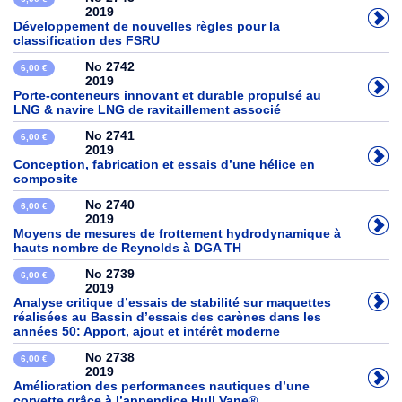
2019
Développement de nouvelles règles pour la
classification des FSRU
No 2742
6,00 €
2019
Porte-conteneurs innovant et durable propulsé au
LNG & navire LNG de ravitaillement associé
No 2741
6,00 €
2019
Conception, fabrication et essais d’une hélice en
composite
No 2740
6,00 €
2019
Moyens de mesures de frottement hydrodynamique à
hauts nombre de Reynolds à DGA TH
No 2739
6,00 €
2019
Analyse critique d’essais de stabilité sur maquettes
réalisées au Bassin d’essais des carènes dans les
années 50: Apport, ajout et intérêt moderne
No 2738
6,00 €
2019
Amélioration des performances nautiques d’une
corvette grâce à l’appendice Hull Vane®