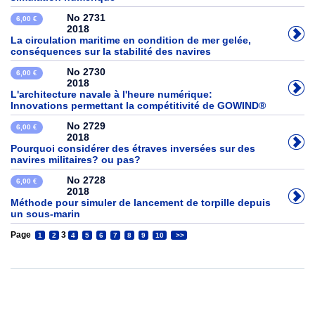
No 2731
6,00 €
2018
La circulation maritime en condition de mer gelée,
conséquences sur la stabilité des navires
No 2730
6,00 €
2018
L'architecture navale à l'heure numérique:
Innovations permettant la compétitivité de GOWIND®
No 2729
6,00 €
2018
Pourquoi considérer des étraves inversées sur des
navires militaires? ou pas?
No 2728
6,00 €
2018
Méthode pour simuler de lancement de torpille depuis
un sous-marin
Page
3
1
2
4
5
6
7
8
9
10
>>