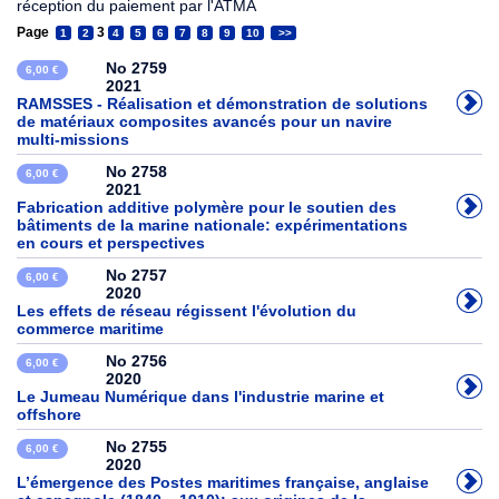
réception du paiement par l'ATMA
Page
3
1
2
4
5
6
7
8
9
10
>>
No 2759
6,00 €
2021
RAMSSES - Réalisation et démonstration de solutions
de matériaux composites avancés pour un navire
multi-missions
No 2758
6,00 €
2021
Fabrication additive polymère pour le soutien des
bâtiments de la marine nationale: expérimentations
en cours et perspectives
No 2757
6,00 €
2020
Les effets de réseau régissent l'évolution du
commerce maritime
No 2756
6,00 €
2020
Le Jumeau Numérique dans l'industrie marine et
offshore
No 2755
6,00 €
2020
L’émergence des Postes maritimes française, anglaise