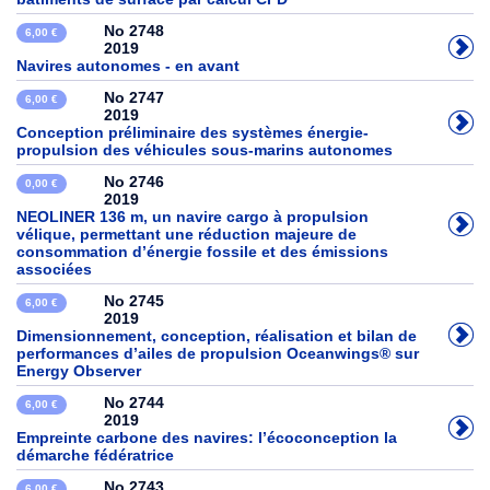
No 2748
6,00 €
2019
Navires autonomes - en avant
No 2747
6,00 €
2019
Conception préliminaire des systèmes énergie-
propulsion des véhicules sous-marins autonomes
No 2746
0,00 €
2019
NEOLINER 136 m, un navire cargo à propulsion
vélique, permettant une réduction majeure de
consommation d’énergie fossile et des émissions
associées
No 2745
6,00 €
2019
Dimensionnement, conception, réalisation et bilan de
performances d’ailes de propulsion Oceanwings® sur
Energy Observer
No 2744
6,00 €
2019
Empreinte carbone des navires: l’écoconception la
démarche fédératrice
No 2743
6,00 €