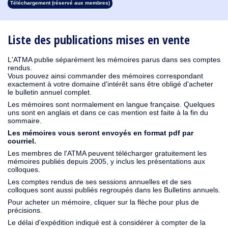
Téléchargement (réservé aux membres)
1913
1912
1911
1910
1909
1908
1907
1906
1905
1904
1903
1902
1901
1900
1899
1898
1897
1896
1895
1894
1893
1892
1891
1890
Liste des publications mises en vente
L'ATMA publie séparément les mémoires parus dans ses comptes
rendus.
Vous pouvez ainsi commander des mémoires correspondant
exactement à votre domaine d'intérêt sans être obligé d'acheter
le bulletin annuel complet.
Les mémoires sont normalement en langue française. Quelques
uns sont en anglais et dans ce cas mention est faite à la fin du
sommaire.
Les mémoires vous seront envoyés en format pdf par
courriel.
Les membres de l'ATMA peuvent télécharger gratuitement les
mémoires publiés depuis 2005, y inclus les présentations aux
colloques.
Les comptes rendus de ses sessions annuelles et de ses
colloques sont aussi publiés regroupés dans les Bulletins annuels.
Pour acheter un mémoire, cliquer sur la flèche pour plus de
précisions.
Le délai d'expédition indiqué est à considérer à compter de la