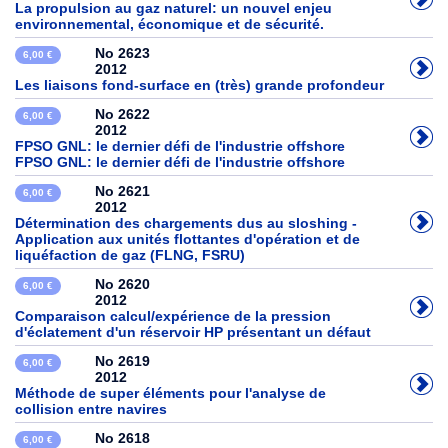
La propulsion au gaz naturel: un nouvel enjeu
environnemental, économique et de sécurité.
No 2623
6,00 €
2012
Les liaisons fond-surface en (très) grande profondeur
No 2622
6,00 €
2012
FPSO GNL: le dernier défi de l'industrie offshore
FPSO GNL: le dernier défi de l'industrie offshore
No 2621
6,00 €
2012
Détermination des chargements dus au sloshing -
Application aux unités flottantes d'opération et de
liquéfaction de gaz (FLNG, FSRU)
No 2620
6,00 €
2012
Comparaison calcul/expérience de la pression
d'éclatement d'un réservoir HP présentant un défaut
No 2619
6,00 €
2012
Méthode de super éléments pour l'analyse de
collision entre navires
No 2618
6,00 €