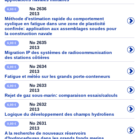
No 2636
6,00 €
2013
Méthode d'estimation rapide du comportement
cyclique en fatigue dans une zone de plasticité
confinée: application aux assemblages soudes pour
la construction navale
No 2635
6,00 €
2013
Migration IP des systèmes de radiocommunication
des stations côtières
No 2634
6,00 €
2013
Fatigue et météo sur les grands porte-conteneurs
No 2633
6,00 €
2013
Rejet de gaz sous-marin: comparaison essais/calculs
No 2632
6,00 €
2013
Logique du développement des champs hydroliens
No 2631
0,00 €
2013
A la recherche de nouveaux réservoirs
d'hydrocarbures dans les grands fonds marins