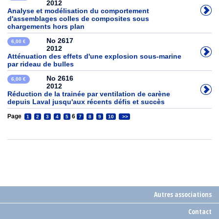
2012
Analyse et modélisation du comportement
d'assemblages colles de composites sous
chargements hors plan
No 2617
6,00 €
2012
Atténuation des effets d'une explosion sous-marine
par rideau de bulles
No 2616
6,00 €
2012
Réduction de la trainée par ventilation de carène
depuis Laval jusqu'aux récents défis et succès
Page
6
1
2
3
4
5
7
8
9
10
>>
Autres associations
Contact