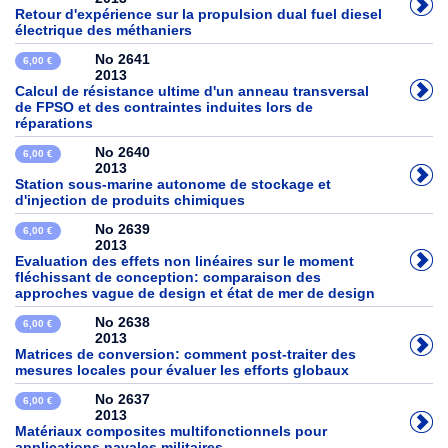
Retour d'expérience sur la propulsion dual fuel diesel
électrique des méthaniers
No 2641
6,00 €
2013
Calcul de résistance ultime d'un anneau transversal
de FPSO et des contraintes induites lors de
réparations
No 2640
6,00 €
2013
Station sous-marine autonome de stockage et
d'injection de produits chimiques
No 2639
6,00 €
2013
Evaluation des effets non linéaires sur le moment
fléchissant de conception: comparaison des
approches vague de design et état de mer de design
No 2638
6,00 €
2013
Matrices de conversion: comment post-traiter des
mesures locales pour évaluer les efforts globaux
No 2637
6,00 €
2013
Matériaux composites multifonctionnels pour
applications navales militaires