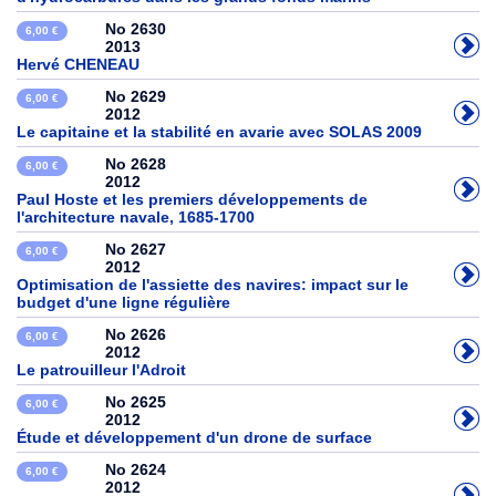
No 2630
6,00 €
2013
Hervé CHENEAU
No 2629
6,00 €
2012
Le capitaine et la stabilité en avarie avec SOLAS 2009
No 2628
6,00 €
2012
Paul Hoste et les premiers développements de
l'architecture navale, 1685-1700
No 2627
6,00 €
2012
Optimisation de l'assiette des navires: impact sur le
budget d'une ligne régulière
No 2626
6,00 €
2012
Le patrouilleur l'Adroit
No 2625
6,00 €
2012
Étude et développement d'un drone de surface
No 2624
6,00 €
2012