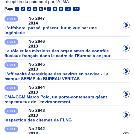
réception du paiement par l'ATMA
Page
6
1
2
3
4
5
7
8
9
10
>>
No 2647
0,00 €
2014
L'offshore: passé, présent, futur, vue par une
ingénierie
No 2646
6,00 €
2013
Le rôle et les missions des organismes de contrôle
fluviaux français dans le cadre de l'Europe à ce jour
No 2645
6,00 €
2013
L'efficacité énergétique des navires en service - La
marque SEEMP du BUREAU VERITAS
No 2644
6,00 €
2013
CMA-CGM Marco Polo, un porte-conteneurs géant
respectueux de l'environnement.
No 2643
6,00 €
2013
Inspection des citernes de FLNG
No 2642
6,00 €
2013