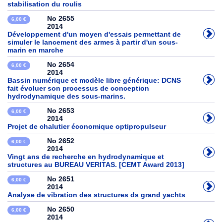
stabilisation du roulis
No 2655
6,00 €
2014
Développement d'un moyen d'essais permettant de
simuler le lancement des armes à partir d'un sous-
marin en marche
No 2654
6,00 €
2014
Bassin numérique et modèle libre générique: DCNS
fait évoluer son processus de conception
hydrodynamique des sous-marins.
No 2653
6,00 €
2014
Projet de chalutier économique optipropulseur
No 2652
6,00 €
2014
Vingt ans de recherche en hydrodynamique et
structures au BUREAU VERITAS. [CEMT Award 2013]
No 2651
6,00 €
2014
Analyse de vibration des structures ds grand yachts
No 2650
6,00 €
2014