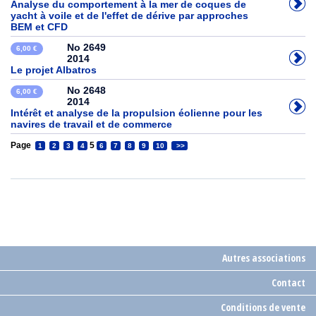
Analyse du comportement à la mer de coques de
yacht à voile et de l'effet de dérive par approches
BEM et CFD
No 2649
6,00 €
2014
Le projet Albatros
No 2648
6,00 €
2014
Intérêt et analyse de la propulsion éolienne pour les
navires de travail et de commerce
Page
5
1
2
3
4
6
7
8
9
10
>>
Autres associations
Contact
Conditions de vente