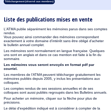
Téléchargement (réservé aux membres)
1913
1912
1911
1910
1909
1908
1907
1906
1905
1904
1903
1902
1901
1900
1899
1898
1897
1896
1895
1894
1893
1892
1891
1890
Liste des publications mises en vente
L'ATMA publie séparément les mémoires parus dans ses comptes
rendus.
Vous pouvez ainsi commander des mémoires correspondant
exactement à votre domaine d'intérêt sans être obligé d'acheter
le bulletin annuel complet.
Les mémoires sont normalement en langue française. Quelques
uns sont en anglais et dans ce cas mention est faite à la fin du
sommaire.
Les mémoires vous seront envoyés en format pdf par
courriel.
Les membres de l'ATMA peuvent télécharger gratuitement les
mémoires publiés depuis 2005, y inclus les présentations aux
colloques.
Les comptes rendus de ses sessions annuelles et de ses
colloques sont aussi publiés regroupés dans les Bulletins annuels.
Pour acheter un mémoire, cliquer sur la flèche pour plus de
précisions.
Le délai d'expédition indiqué est à considérer à compter de la