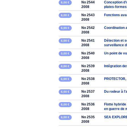
No 2544
Conception d
6,00 €
2008
plates-formes 
No 2543
Fonctions av
6,00 €
2008
No 2542
Coordination 
6,00 €
2008
No 2541
Détection et 
6,00 €
2008
surveillance d
No 2540
Un point de v
0,00 €
2008
No 2539
Intégration d
6,00 €
2008
No 2538
PROTECTOR, e
6,00 €
2008
No 2537
Du rodeur à 
6,00 €
2008
No 2536
Flotte hybrid
6,00 €
2008
en guerre de 
No 2535
SEA EXPLORER
6,00 €
2008