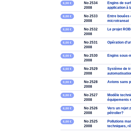
No 2534
Engins de sur
6,00 €
2008
application à 
No 2533
Entre bouées 
6,00 €
2008
microtransat
No 2532
Le projet ROB
6,00 €
2008
No 2531
Opération d'u
6,00 €
2008
No 2530
Engins sous-m
6,00 €
2008
No 2529
Système de tra
6,00 €
2008
automatisatio
No 2528
Avions sans pi
0,00 €
2008
No 2527
Modèle techni
6,00 €
2008
équipements r
No 2526
Vers un rejet 
6,00 €
2008
pétrolier?
No 2525
Pollutions mar
6,00 €
2008
techniques, ré