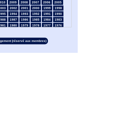
010
2009
2008
2007
2006
2005
2003
2002
2001
2000
1999
1998
1995
1994
1993
1992
1991
1990
1988
1987
1986
1985
1984
1983
1981
1980
1979
1978
1977
1976
1974
1973
1972
1971
1970
1969
1967
1966
1965
1964
1963
1962
rgement (réservé aux membres)
1960
1959
1958
1957
1956
1955
1953
1952
1951
1950
1949
1948
1946
1945
1939
1938
1937
1936
1934
1933
1932
1931
1930
1929
1927
1926
1925
1924
1923
1915
1913
1912
1911
1910
1909
1908
1906
1905
1904
1903
1902
1901
1899
1898
1897
1896
1895
1894
1892
1891
1890