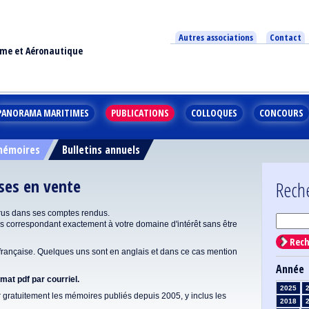
Autres associations
Contact
ime et Aéronautique
PANORAMA MARITIMES
PUBLICATIONS
COLLOQUES
CONCOURS
 mémoires
Bulletins annuels
ises en vente
Rech
rus dans ses comptes rendus.
correspondant exactement à votre domaine d'intérêt sans être
Rech
ançaise. Quelques uns sont en anglais et dans ce cas mention
Année
at pdf par courriel.
2025
gratuitement les mémoires publiés depuis 2005, y inclus les
2018