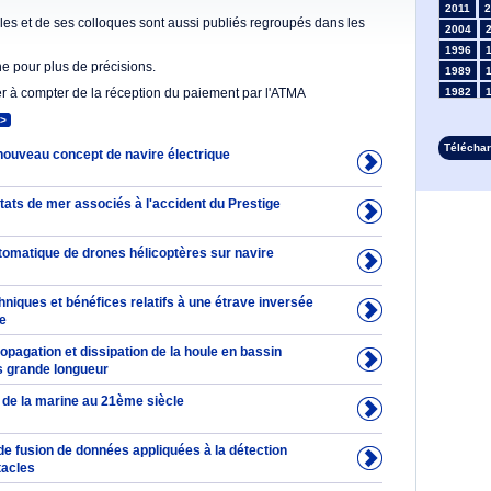
2011
2
es et de ses colloques sont aussi publiés regroupés dans les
2004
1996
he pour plus de précisions.
1989
er à compter de la réception du paiement par l'ATMA
1982
1975
>
1968
Télécha
nouveau concept de navire électrique
1961
1954
1947
tats de mer associés à l'accident du Prestige
1935
1928
omatique de drones hélicoptères sur navire
1914
1907
1900
niques et bénéfices relatifs à une étrave inversée
te
1893
opagation et dissipation de la houle en bassin
ès grande longueur
 de la marine au 21ème siècle
de fusion de données appliquées à la détection
tacles