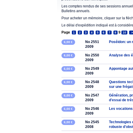
Les comptes rendus de ses sessions annuell
Bulletins annuels.
Pour acheter un mémoire, cliquer sur la flèc
Le délai d'expédition indiqué est à considér
Page
9
1
2
3
4
5
6
7
8
10
>
No 2551
Poséidon: un 
6,00 €
2009
No 2550
Analyse des é
6,00 €
2009
No 2549
Appontage aut
6,00 €
2009
No 2548
Questions tech
6,00 €
2009
sur une fréga
No 2547
Génération, pr
6,00 €
2009
d'essai de tr
No 2546
Les vocations
6,00 €
2009
No 2545
Technologies 
6,00 €
2008
robuste d'obs